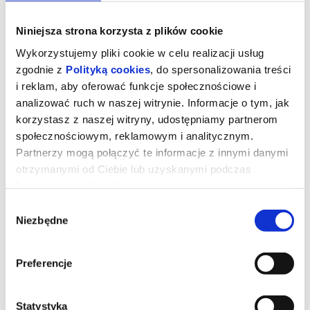
Niniejsza strona korzysta z plików cookie
Wykorzystujemy pliki cookie w celu realizacji usług
zgodnie z
Polityką cookies
, do spersonalizowania treści
i reklam, aby oferować funkcje społecznościowe i
analizować ruch w naszej witrynie. Informacje o tym, jak
korzystasz z naszej witryny, udostępniamy partnerom
społecznościowym, reklamowym i analitycznym.
Partnerzy mogą połączyć te informacje z innymi danymi
otrzymanymi od Ciebie lub uzyskanymi podczas
korzystania z ich usług.
DZIEŃ OBJAWIENIA - napisy
Wybór
Niezbędne
zgody
Prezenterka pogody (Emily Blunt) wywołuje panikę i uruchamia
falę spekulacji po tym, jak w czasie transmisji na żywo nagle
Preferencje
zaczyna mówić w tajemniczym obcym języku. Zaczynają się
spekulacje o kontakcie z istotami pozaziemskimi.Analityk ds.
cyberbezpieczeństwa Daniel (Josh O'Connor) orientuje się, że
prawdopodobnie jest jedyną osobą, która choć nie wie jak to
możliwe, rozumie ten język i może przetłumaczyć go na angielski.
Statystyka