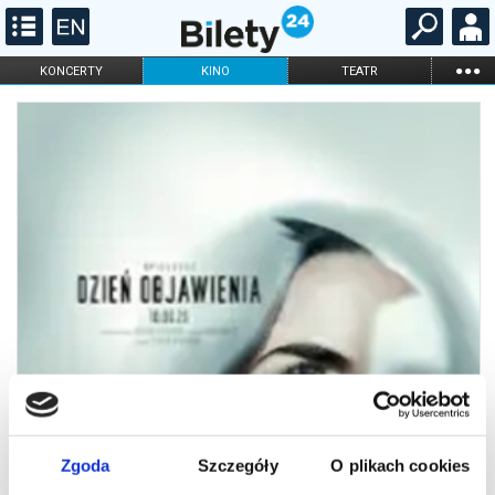
...
KONCERTY
KINO
TEATR
KABARET I
FILHARMONIA
OPERA I BALET
STAND-UP
DLA DZIECI
ONLINE
KARNETY
Zgoda
Szczegóły
O plikach cookies