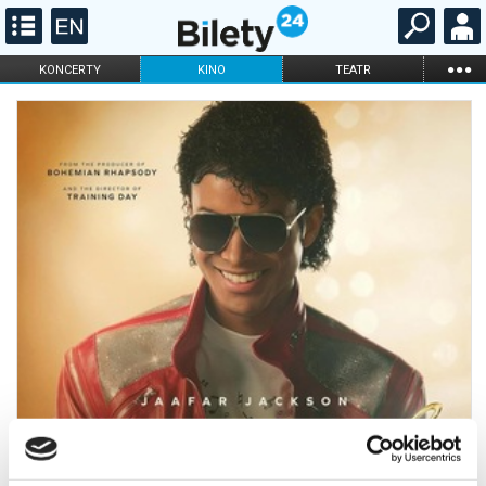
...
KONCERTY
KINO
TEATR
KABARET I
FILHARMONIA
OPERA I BALET
STAND-UP
DLA DZIECI
ONLINE
KARNETY