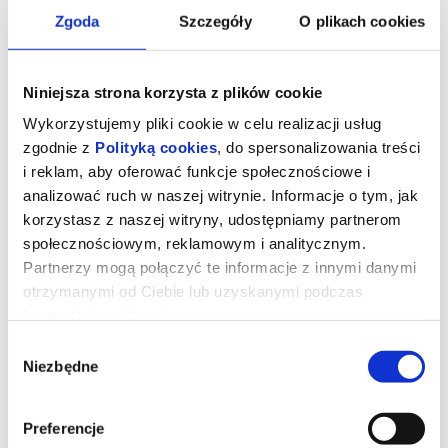
Zgoda
Szczegóły
O plikach cookies
Niniejsza strona korzysta z plików cookie
Wykorzystujemy pliki cookie w celu realizacji usług
zgodnie z
Polityką cookies
, do spersonalizowania treści
i reklam, aby oferować funkcje społecznościowe i
analizować ruch w naszej witrynie. Informacje o tym, jak
korzystasz z naszej witryny, udostępniamy partnerom
społecznościowym, reklamowym i analitycznym.
Partnerzy mogą połączyć te informacje z innymi danymi
otrzymanymi od Ciebie lub uzyskanymi podczas
MICHAEL
korzystania z ich usług.
Wybór
Niezbędne
zgody
Młody Michael Jackson (Juliano Krue Valdi) jako ósme z
dziesięciorga dzieci od najmłodszych lat jest przygotowywany do
kariery muzycznej pod okiem surowego ojca (Colman Domingo). Z
rodzinnym zespołem Jackson Five odnosi pierwsze sukcesy, a już
Preferencje
w wieku 13 lat rozpoczyna karierę solową. Również w dorosłości