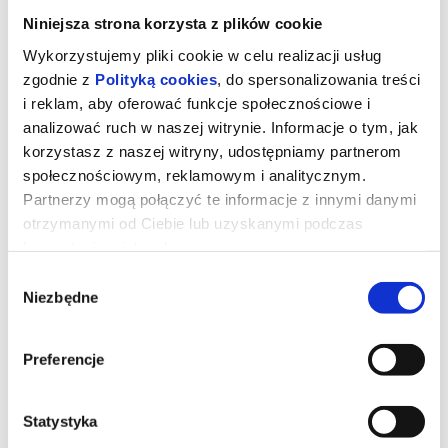
Niniejsza strona korzysta z plików cookie
Wykorzystujemy pliki cookie w celu realizacji usług
zgodnie z
Polityką cookies
, do spersonalizowania treści
i reklam, aby oferować funkcje społecznościowe i
analizować ruch w naszej witrynie. Informacje o tym, jak
korzystasz z naszej witryny, udostępniamy partnerom
społecznościowym, reklamowym i analitycznym.
Partnerzy mogą połączyć te informacje z innymi danymi
otrzymanymi od Ciebie lub uzyskanymi podczas
korzystania z ich usług.
Wybór
OBSESJA
Niezbędne
zgody
Bear (Michael Johnston) platonicznie zakochany w swojej
Preferencje
przyjaciółce Nikki (Inde Navarrette), chce zdobyć serce ukochanej i
postanawia spełnić swoje marzenie za pomocą taniej zabawki
spełniające życzenia "One Wish Willow". Zabawka naprawdę
działa i chłopak otrzymuje dokładnie to, o co prosił, ale wkrótce
Statystyka
odkrywa, że niektóre pragnienia mają mroczną, złowrogą cenę.