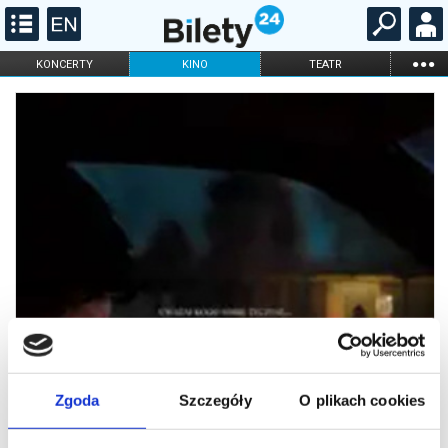
...
KONCERTY
KINO
TEATR
KABARET I
FILHARMONIA
OPERA I BALET
STAND-UP
DLA DZIECI
ONLINE
KARNETY
Zgoda
Szczegóły
O plikach cookies