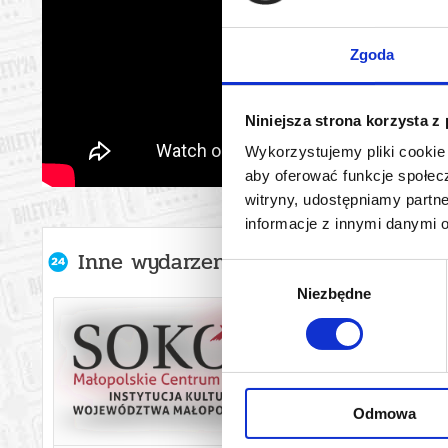
Zgoda
Niniejsza strona korzysta z
Wykorzystujemy pliki cookie 
aby oferować funkcje społecz
witryny, udostępniamy part
informacje z innymi danymi 
Inne wydarzenia organizatora
Wybór
Niezbędne
zgody
Odmowa