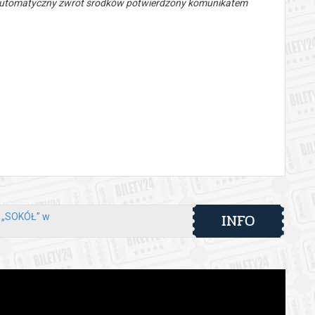
 automatyczny zwrot środków potwierdzony komunikatem
INFO
y „SOKÓŁ” w