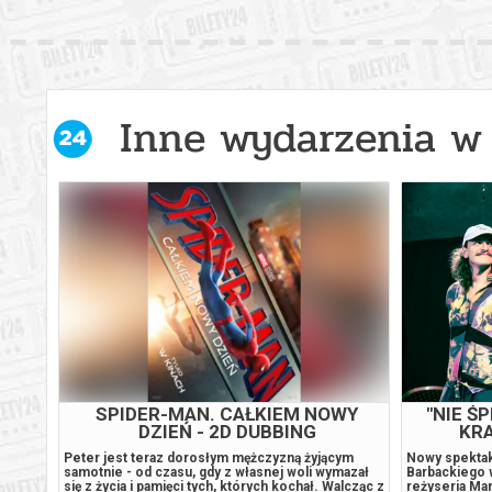
Inne wydarzenia w 
SPIDER-MAN. CAŁKIEM NOWY
"NIE Ś
DZIEŃ - 2D DUBBING
KRA
teczko
Peter jest teraz dorosłym mężczyzną żyjącym
Nowy spektak
samotnie - od czasu, gdy z własnej woli wymazał
Barbackiego 
i
się z życia i pamięci tych, których kochał. Walcząc z
reżyseria Ma