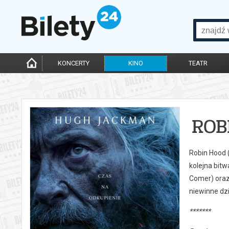
KONCERTY
KINO
TEATR
ROB
Robin Hood (
kolejna bitw
Comer) oraz 
niewinne dz
*******