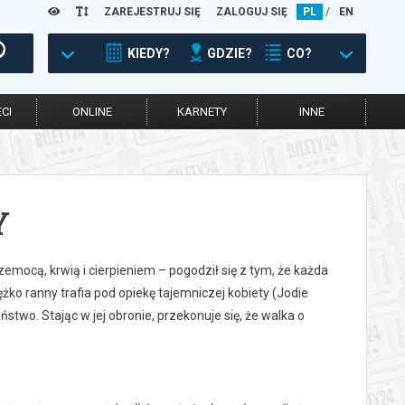
ZAREJESTRUJ SIĘ
ZALOGUJ SIĘ
PL
/
EN
KIEDY?
GDZIE?
CO?
CI
ONLINE
KARNETY
INNE
Y
emocą, krwią i cierpieniem – pogodził się z tym, że każda
ężko ranny trafia pod opiekę tajemniczej kobiety (Jodie
two. Stając w jej obronie, przekonuje się, że walka o