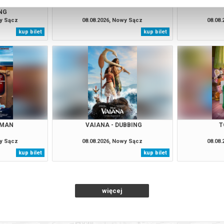
 NOWY DZIEŃ -
PUCIO - DUBBING
EKIP
NG
wy Sącz
08.08.2026, Nowy Sącz
08.08
kup bilet
kup bilet
 MAN
VAIANA - DUBBING
T
wy Sącz
08.08.2026, Nowy Sącz
08.08
kup bilet
kup bilet
więcej