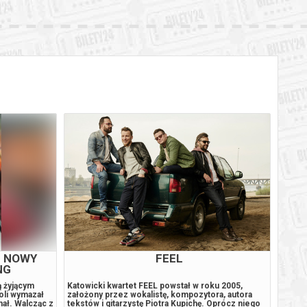
M NOWY
FEEL
NG
ą żyjącym
Katowicki kwartet FEEL powstał w roku 2005,
ucio r
oli wymazał
założony przez wokalistę, kompozytora, autora
dzień 
chał. Walcząc z
tekstów i gitarzystę Piotra Kupichę. Oprócz niego
konfit