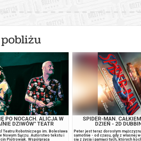
pobliżu
PIĘ PO NOCACH. ALICJA W
SPIDER-MAN. CAŁKIE
INIE DZIWÓW" TEATR
DZIEŃ - 2D DUBBI
ROBOTNICZY
l Teatru Robotniczego im. Bolesława
Peter jest teraz dorosłym mężczyzn
w Nowym Sączu. Autorstwo tekstu i
samotnie - od czasu, gdy z własnej w
rcin Piotrowiak. Współpraca
się z życia i pamięci tych, których ko