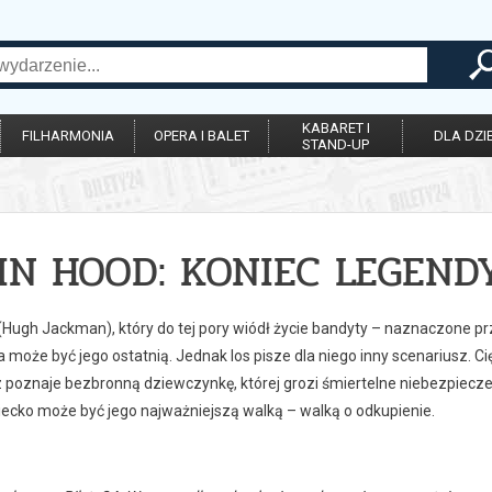
KABARET I
FILHARMONIA
OPERA I BALET
DLA DZIE
STAND-UP
IN HOOD: KONIEC LEGEND
Hugh Jackman), który do tej pory wiódł życie bandyty – naznaczone prz
a może być jego ostatnią. Jednak los pisze dla niego inny scenariusz. Ci
poznaje bezbronną dziewczynkę, której grozi śmiertelne niebezpieczeńs
iecko może być jego najważniejszą walką – walką o odkupienie.