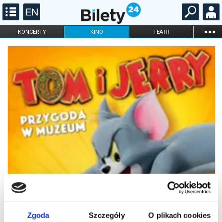
...
KONCERTY
KINO
TEATR
KABARET I
FILHARMONIA
OPERA I BALET
STAND-UP
DLA DZIECI
ONLINE
KARNETY
Zgoda
Szczegóły
O plikach cookies