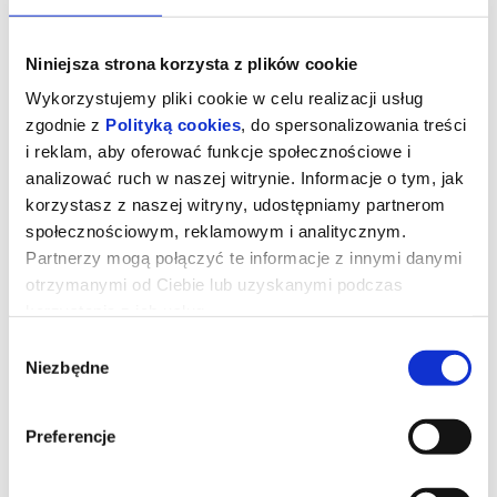
Niniejsza strona korzysta z plików cookie
Wykorzystujemy pliki cookie w celu realizacji usług
zgodnie z
Polityką cookies
, do spersonalizowania treści
i reklam, aby oferować funkcje społecznościowe i
analizować ruch w naszej witrynie. Informacje o tym, jak
korzystasz z naszej witryny, udostępniamy partnerom
społecznościowym, reklamowym i analitycznym.
Partnerzy mogą połączyć te informacje z innymi danymi
otrzymanymi od Ciebie lub uzyskanymi podczas
korzystania z ich usług.
TOM I JERRY: PRZYGODA W
MUZEUM - dubbing
Wybór
Niezbędne
zgody
Podczas pościgu w nowojorskim Metropolitan
Preferencje
Museum Tom i Jerry przypadkowo uruchamiają mityczny Astralny
Kompas, który przenosi ich do olśniewającego Złotego Miasta
rodem ze starożytnych legend. Tom zostaje uznany za bóstwo i
staje się ulubieńcem władcy oraz jego poddanych.