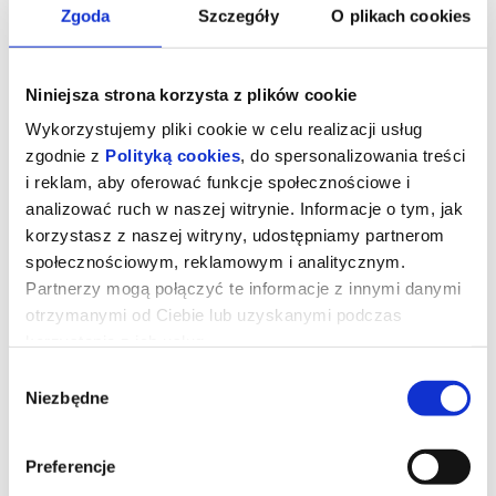
Zgoda
Szczegóły
O plikach cookies
Niniejsza strona korzysta z plików cookie
Wykorzystujemy pliki cookie w celu realizacji usług
zgodnie z
Polityką cookies
, do spersonalizowania treści
i reklam, aby oferować funkcje społecznościowe i
analizować ruch w naszej witrynie. Informacje o tym, jak
korzystasz z naszej witryny, udostępniamy partnerom
społecznościowym, reklamowym i analitycznym.
Partnerzy mogą połączyć te informacje z innymi danymi
otrzymanymi od Ciebie lub uzyskanymi podczas
SPRAWIEDLIWOŚĆ OWIEC
korzystania z ich usług.
Wybór
Niezbędne
zgody
George Hardy (Hugh Jackman) to pasterz, który kocha swoje owce
i hoduje je wyłącznie dla wełny. Każdej nocy czyta im na głos
kryminały, udając, że owce je rozumieją, nie podejrzewając, że nie
Preferencje
tylko je rozumieją, ale także godzinami dyskutują o tym, kto jest
sprawcą zbrodni.Kiedy George zostaje znaleziony martwy w