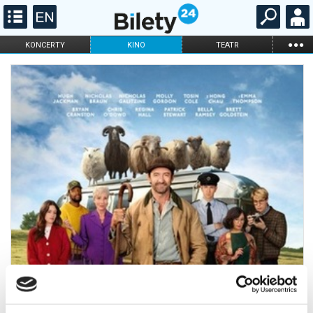
...
KONCERTY
KINO
TEATR
KABARET I
FILHARMONIA
OPERA I BALET
STAND-UP
DLA DZIECI
ONLINE
KARNETY