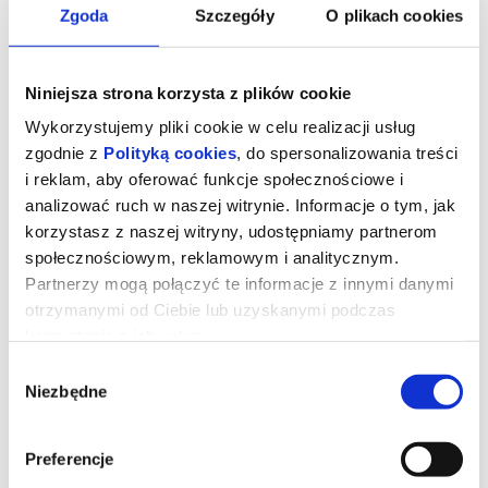
Zgoda
Szczegóły
O plikach cookies
Niniejsza strona korzysta z plików cookie
Wykorzystujemy pliki cookie w celu realizacji usług
zgodnie z
Polityką cookies
, do spersonalizowania treści
i reklam, aby oferować funkcje społecznościowe i
analizować ruch w naszej witrynie. Informacje o tym, jak
korzystasz z naszej witryny, udostępniamy partnerom
społecznościowym, reklamowym i analitycznym.
Partnerzy mogą połączyć te informacje z innymi danymi
otrzymanymi od Ciebie lub uzyskanymi podczas
SPRAWIEDLIWOŚĆ OWIEC
korzystania z ich usług.
Wybór
Niezbędne
zgody
George Hardy (Hugh Jackman) to pasterz, który kocha swoje owce
i hoduje je wyłącznie dla wełny. Każdej nocy czyta im na głos
kryminały, udając, że owce je rozumieją, nie podejrzewając, że nie
Preferencje
tylko je rozumieją, ale także godzinami dyskutują o tym, kto jest
sprawcą zbrodni.Kiedy George zostaje znaleziony martwy w