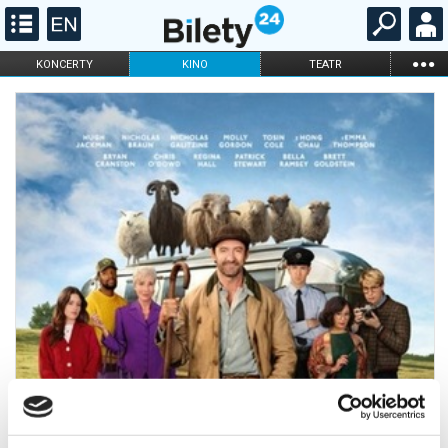
...
KONCERTY
KINO
TEATR
KABARET I
FILHARMONIA
OPERA I BALET
STAND-UP
DLA DZIECI
ONLINE
KARNETY