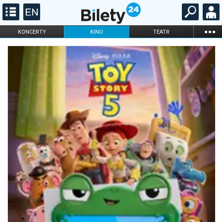
...
KONCERTY
KINO
TEATR
KABARET I
FILHARMONIA
OPERA I BALET
STAND-UP
DLA DZIECI
ONLINE
KARNETY