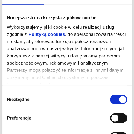
Niniejsza strona korzysta z plików cookie
Wykorzystujemy pliki cookie w celu realizacji usług
zgodnie z
Polityką cookies
, do spersonalizowania treści
i reklam, aby oferować funkcje społecznościowe i
analizować ruch w naszej witrynie. Informacje o tym, jak
korzystasz z naszej witryny, udostępniamy partnerom
społecznościowym, reklamowym i analitycznym.
Partnerzy mogą połączyć te informacje z innymi danymi
otrzymanymi od Ciebie lub uzyskanymi podczas
korzystania z ich usług.
ZA DUŻY NA BAJKI 3
Wybór
Niezbędne
zgody
Waldek ma dość – w domu chaos, w sieci drama, a jego
gamingowy team się sypie. W emocjach robi coś głupiego – pisze
złośliwy komentarz… i nieświadomie uruchamia lawinę hejtu, która
Preferencje
uderza w jedną z najbliższych mu osób – Delfinę. Przygnieciony
ciężarem własnego błędu, Waldi nie potrafi przyznać się ani
Staszkowi, ani rodzinie, że to on zapoczątkował łańcuch
nienawiści. Ale kiedy sytuacja zaczyna zagrażać bezpieczeństwu