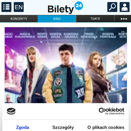
...
KONCERTY
KINO
TEATR
KABARET I
FILHARMONIA
OPERA I BALET
STAND-UP
DLA DZIECI
ONLINE
KARNETY
Zgoda
Szczegóły
O plikach cookies