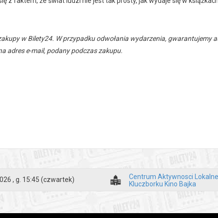
ię z faktem, że świat ludzi nie jest tak prosty, jak wydaje się w książkach
zakupy w Bilety24. W przypadku odwołania wydarzenia, gwarantujemy
a adres e-mail, podany podczas zakupu.
Centrum Aktywnosci Lokalne
026 , g. 15:45
(czwartek)
Kluczborku Kino Bajka