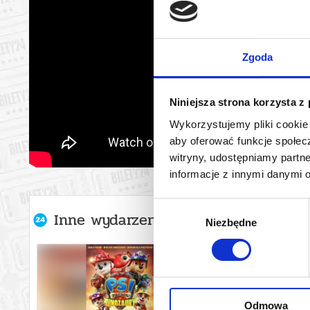
Zgoda
Niniejsza strona korzysta z
Wykorzystujemy pliki cookie 
aby oferować funkcje społecz
witryny, udostępniamy part
informacje z innymi danymi 
Wybór
Inne wydarzenia organizatora
Niezbędne
zgody
Odmowa