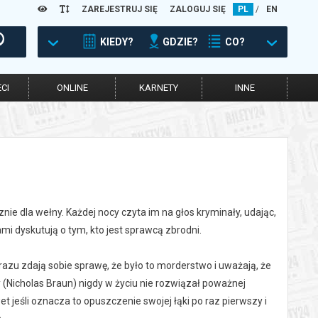
ZAREJESTRUJ SIĘ
ZALOGUJ SIĘ
PL
/
EN
KIEDY?
GDZIE?
CO?
CI
ONLINE
KARNETY
INNE
ie dla wełny. Każdej nocy czyta im na głos kryminały, udając,
ami dyskutują o tym, kto jest sprawcą zbrodni.
azu zdają sobie sprawę, że było to morderstwo i uważają, że
ry (Nicholas Braun) nigdy w życiu nie rozwiązał poważnej
 jeśli oznacza to opuszczenie swojej łąki po raz pierwszy i