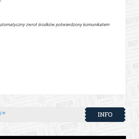
.
 automatyczny zwrot środków potwierdzony komunikatem
INFO
j w