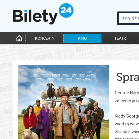
KONCERTY
KINO
TEATR
Spr
George Hardy
że owce je r
Kiedy Georg
wiedzą wszys
zbrodni, wię