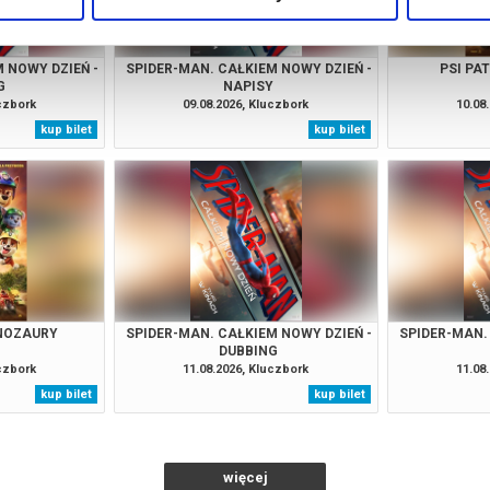
 NOWY DZIEŃ -
SPIDER-MAN. CAŁKIEM NOWY DZIEŃ -
PSI PA
G
NAPISY
uczbork
09.08.2026, Kluczbork
10.08
kup bilet
kup bilet
INOZAURY
SPIDER-MAN. CAŁKIEM NOWY DZIEŃ -
SPIDER-MAN.
DUBBING
uczbork
11.08.2026, Kluczbork
11.08
kup bilet
kup bilet
więcej