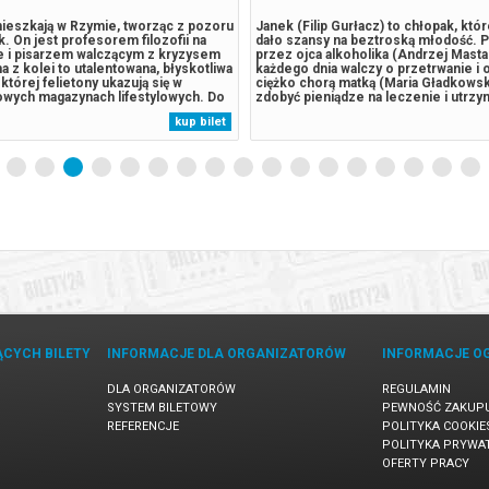
 mieszkają w Rzymie, tworząc z pozoru
Janek (Filip Gurłacz) to chłopak, któ
. On jest profesorem filozofii na
dało szansy na beztroską młodość. 
e i pisarzem walczącym z kryzysem
przez ojca alkoholika (Andrzej Masta
 z kolei to utalentowana, błyskotliwa
każdego dnia walczy o przetrwanie i 
której felietony ukazują się w
ciężko chorą matką (Maria Gładkowsk
wych magazynach lifestylowych. Do
zdobyć pieniądze na leczenie i utrz
go od dwóch dekad związku wkrada się
podejmuje coraz bardziej ryzykowne
kup bilet
rutyny oraz dystansu. Aby odzyskać
wpadając w spiralę problemów, z któr
, decydują...
trudniej się wydostać. Gdy nad jego...
ĄCYCH BILETY
INFORMACJE DLA ORGANIZATORÓW
INFORMACJE O
DLA ORGANIZATORÓW
REGULAMIN
SYSTEM BILETOWY
PEWNOŚĆ ZAKUP
REFERENCJE
POLITYKA COOKIE
POLITYKA PRYWA
OFERTY PRACY