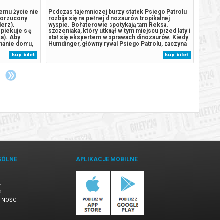
remu życie nie
Podczas tajemniczej burzy statek Psiego Patrolu
Janek 
Porzucony
rozbija się na pełnej dinozaurów tropikalnej
dało s
lerz),
wyspie. Bohaterowie spotykają tam Reksa,
przez 
opiekuje się
szczeniaka, który utknął w tym miejscu przed laty i
każdeg
a). Aby
stał się ekspertem w sprawach dinozaurów. Kiedy
ciężko
ymanie domu,
Humdinger, główny rywal Psiego Patrolu, zaczyna
zdobyć
 decyzje,
lekkomyślnie eksploatować zasoby naturalne
podejm
kup bilet
kup bilet
ej coraz
wyspy, doprowadza do wybuchu ogromnego,
wpadaj
uśpionego od lat wulkanu. Psi Patrol...
trudni
GÓLNE
APLIKACJE MOBILNE
U
S
TNOŚCI