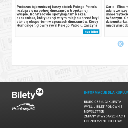
trolu
Podczas tajemniczej burzy statek Psiego Patrolu
Carlo i Elisa
rozbija się na pełnej dinozaurów tropikalnej
udany związek
wyspie. Bohaterowie spotykają tam Reksa,
uniwersyteci
 laty i
szczeniaka, który utknął w tym miejscu przed laty i
twórczym. Ona
 Kiedy
stał się ekspertem w sprawach dinozaurów. Kiedy
dziennikarka, 
czyna
Humdinger, główny rywal Psiego Patrolu, zaczyna
międzynarodo
e
lekkomyślnie eksploatować zasoby naturalne
ich trwające
 bilet
kup bilet
,
wyspy, doprowadza do wybuchu ogromnego,
coraz więcej 
uśpionego od lat wulkanu. Psi Patrol...
dawną energię
INFORMACJE DLA KUPUJ
BIURO OBSŁUGI KLIENTA
WYŚLIJ BILET PONOWNIE
NEWSLETTER
ZMIANY W WYDARZENIACH
UBEZPIECZENIE BILETÓW