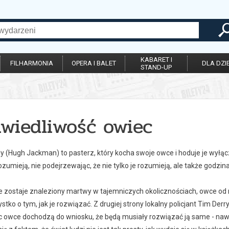
KABARET I
FILHARMONIA
OPERA I BALET
DLA DZIE
STAND-UP
awiedliwość owiec
 (Hugh Jackman) to pasterz, który kocha swoje owce i hoduje je wyłączn
ozumieją, nie podejrzewając, że nie tylko je rozumieją, ale także godzin
e zostaje znaleziony martwy w tajemniczych okolicznościach, owce od r
tko o tym, jak je rozwiązać. Z drugiej strony lokalny policjant Tim Der
c owce dochodzą do wniosku, że będą musiały rozwiązać ją same - nawet