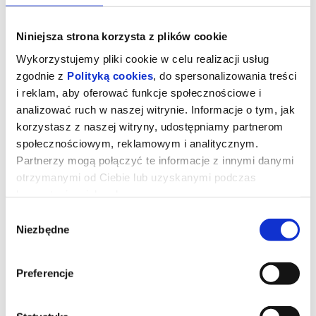
Niniejsza strona korzysta z plików cookie
Wykorzystujemy pliki cookie w celu realizacji usług
zgodnie z
Polityką cookies
, do spersonalizowania treści
i reklam, aby oferować funkcje społecznościowe i
analizować ruch w naszej witrynie. Informacje o tym, jak
korzystasz z naszej witryny, udostępniamy partnerom
społecznościowym, reklamowym i analitycznym.
Partnerzy mogą połączyć te informacje z innymi danymi
otrzymanymi od Ciebie lub uzyskanymi podczas
korzystania z ich usług.
Znaki Pana Śliwki | FKS
Wybór
Niezbędne
zgody
reż. Urszula Morga, Bartosz Mikołajczyk | Polska | 2025
Wbrew oczekiwaniom rodziny Karol Śliwka opuszcza wieś i
Preferencje
zaczyna studia artystyczne w Warszawie. Postanawia zająć się
projektowaniem znaków graficznych. Swoimi pracami wypełnia
komunistyczną Polskę i definiuje wizualny krajobraz kraju. Jego
znaki nie wiszą w galeriach, ale są obecne w polskich domach, na