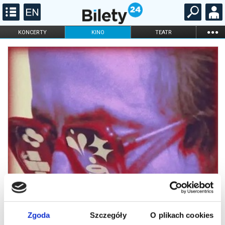
...
KONCERTY
KINO
TEATR
KABARET I
FILHARMONIA
OPERA I BALET
STAND-UP
DLA DZIECI
ONLINE
KARNETY
Zgoda
Szczegóły
O plikach cookies