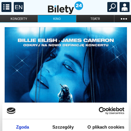
...
KONCERTY
KINO
TEATR
KABARET I
FILHARMONIA
OPERA I BALET
STAND-UP
DLA DZIECI
ONLINE
KARNETY
Zgoda
Szczegóły
O plikach cookies