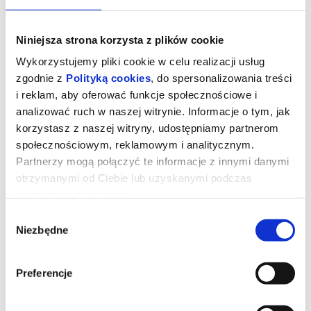
Niniejsza strona korzysta z plików cookie
Wykorzystujemy pliki cookie w celu realizacji usług
zgodnie z
Polityką cookies
, do spersonalizowania treści
i reklam, aby oferować funkcje społecznościowe i
analizować ruch w naszej witrynie. Informacje o tym, jak
korzystasz z naszej witryny, udostępniamy partnerom
społecznościowym, reklamowym i analitycznym.
Partnerzy mogą połączyć te informacje z innymi danymi
otrzymanymi od Ciebie lub uzyskanymi podczas
korzystania z ich usług.
Billie Eilish - Hit Me Hard and Soft:
The Tour (w technologii 3D)
Wybór
Niezbędne
zgody
Film, zrealizowany w technologii 3D i wyreżyserowany przez
Preferencje
laureatów Oscarów® Jamesa Camerona oraz Billie Eilish,
został zarejestrowany podczas trasy koncertowej.
Jako dwukrotna zdobywczyni Oscara® i dziewięciokrotna