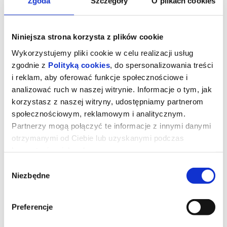
Zgoda
Szczegóły
O plikach cookies
Niniejsza strona korzysta z plików cookie
Wykorzystujemy pliki cookie w celu realizacji usług
zgodnie z
Polityką cookies
, do spersonalizowania treści
i reklam, aby oferować funkcje społecznościowe i
analizować ruch w naszej witrynie. Informacje o tym, jak
korzystasz z naszej witryny, udostępniamy partnerom
społecznościowym, reklamowym i analitycznym.
Partnerzy mogą połączyć te informacje z innymi danymi
otrzymanymi od Ciebie lub uzyskanymi podczas
Robin Hood: Koniec legendy
korzystania z ich usług.
Wybór
Niezbędne
zgody
Hugh Jackman (Logan: Wolverine), Jodie Comer (Obsesja Eve),
Bill Skarsgård (To) w mrocznej opowieści o odkupieniu.
Zapomnijcie o historii, którą znacie. Nadchodzi najbardziej
bezkompromisowa opowieść o legendarnym banicie.
Preferencje
Robin Hood (Hugh Jackman), który do tej pory wiódł życie bandyty
– naznaczone przemocą, krwią i cierpieniem – pogodził się z tym,