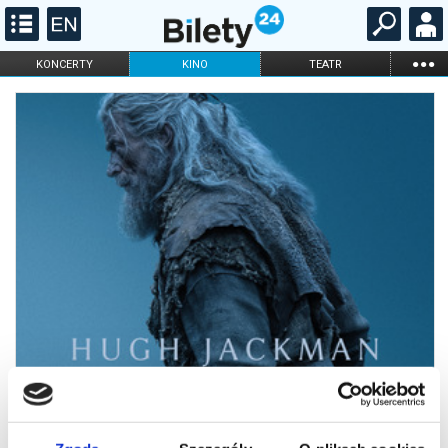
...
KONCERTY
KINO
TEATR
KABARET I
FILHARMONIA
OPERA I BALET
STAND-UP
DLA DZIECI
ONLINE
KARNETY