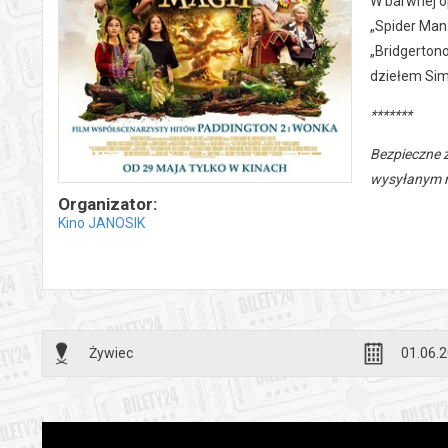
W barwnej op
„Spider Man:
„Bridgertono
dziełem Sim
*******
Bezpieczne 
wysyłanym n
Organizator:
Kino JANOSIK
Żywiec
01.06.2