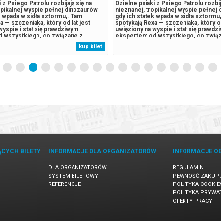
 z Psiego Patrolu rozbijają się na
Dzielne psiaki z Psiego Patrolu rozbij
opikalnej wyspie pełnej dinozaurów
nieznanej, tropikalnej wyspie pełnej
k wpada w sidła sztormu,. Tam
gdy ich statek wpada w sidła sztormu
a — szczeniaka, który od lat jest
spotykają Rexa — szczeniaka, który od
wyspie i stał się prawdziwym
uwięziony na wyspie i stał się prawdz
 wszystkiego, co związane z
ekspertem od wszystkiego, co zwią
adami. Sytuacja wymyka się spod
pradawnymi gadami. Sytuacja wymyka
kup bilet
 odwieczny rywal piesków, burmistrz
kontroli, gdy odwieczny rywal pieskó
aczyna pozyskiwać surowce,...
Humdinger, Zaczyna pozyskiwać suro
ĄCYCH BILETY
INFORMACJE DLA ORGANIZATORÓW
INFORMACJE O
DLA ORGANIZATORÓW
REGULAMIN
SYSTEM BILETOWY
PEWNOŚĆ ZAKUP
REFERENCJE
POLITYKA COOKIE
POLITYKA PRYWA
OFERTY PRACY