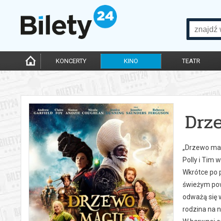
KONCERTY
KINO
TEATR
Drz
„Drzewo magi
Polly i Tim 
Wkrótce po p
świeżym powi
odważą się 
rodzina na n