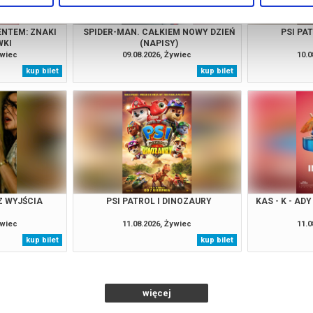
ENTEM: ZNAKI
SPIDER-MAN. CAŁKIEM NOWY DZIEŃ
PSI PA
WKI
(NAPISY)
ywiec
09.08.2026, Żywiec
10.0
kup bilet
kup bilet
Z WYJŚCIA
PSI PATROL I DINOZAURY
KAS - K - AD
ywiec
11.08.2026, Żywiec
11.0
kup bilet
kup bilet
więcej