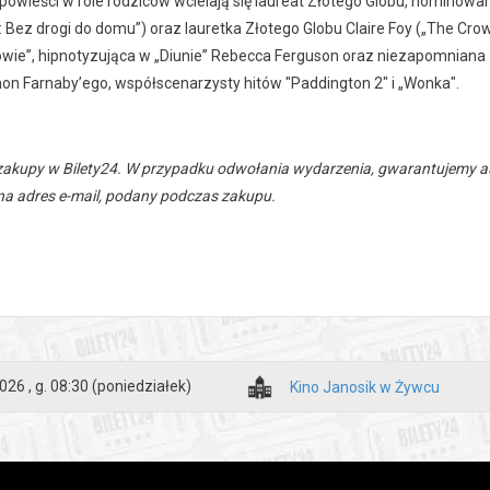
owieści w role rodziców wcielają się laureat Złotego Globu, nominowan
 Bez drogi do domu”) oraz lauretka Złotego Globu Claire Foy („The Cro
wie”, hipnotyzująca w „Diunie” Rebecca Ferguson oraz niezapomniana z 
on Farnaby’ego, współscenarzysty hitów "Paddington 2" i „Wonka".
zakupy w Bilety24. W przypadku odwołania wydarzenia, gwarantujemy
a adres e-mail, podany podczas zakupu.
026 , g. 08:30
(poniedziałek)
Kino Janosik w Żywcu