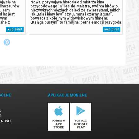
ają się na
Nowa, porywająca historia od mistrza kina
Pamięt
 dinozaurów
przygodowego. Gilles de Maistre, twórca hitów o
Legend
,. Tam
niezwykłych więziach dzieci ze zwierzętami, takich
otworz
 lat jest
jak „Mia i biały lew” czy „Emma i czarny jaguar”,
sekret
iwym
powraca z kolejnym widowiskowym filmem.
odrest
zane z
„Księga pustyni” to familijna, pełna emocji przygoda
adapta
 się spod
osadzona w zapierających dech saharyjskich
Polsce
kup bilet
kup bilet
w, burmistrz
pejzażach. Dwunastoletnia Sun wyrusza na Saharę,
pięciu
wce,...
by rozwikłać sekret starej...
i wkra
GÓLNE
APLIKACJE MOBILNE
U
S
TNOŚCI