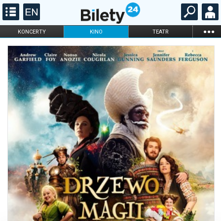
...
KONCERTY
KINO
TEATR
KABARET I
FILHARMONIA
OPERA I BALET
STAND-UP
DLA DZIECI
ONLINE
KARNETY