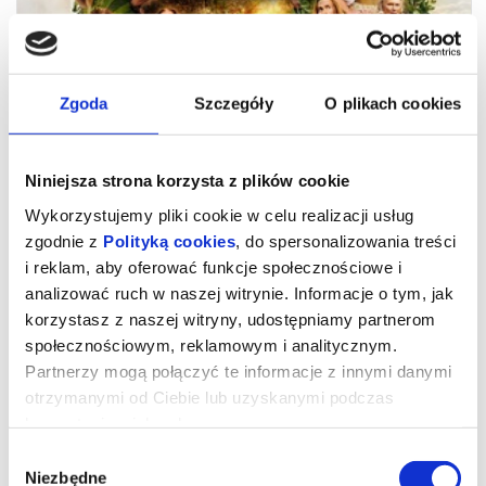
Zgoda
Szczegóły
O plikach cookies
Niniejsza strona korzysta z plików cookie
Wykorzystujemy pliki cookie w celu realizacji usług
zgodnie z
Polityką cookies
, do spersonalizowania treści
i reklam, aby oferować funkcje społecznościowe i
analizować ruch w naszej witrynie. Informacje o tym, jak
Drzewo magii
korzystasz z naszej witryny, udostępniamy partnerom
społecznościowym, reklamowym i analitycznym.
Partnerzy mogą połączyć te informacje z innymi danymi
„Drzewo magii” to spektakularna i pełna ciepła ekranizacja na
otrzymanymi od Ciebie lub uzyskanymi podczas
podstawie uwielbianej serii książek dla dzieci autorstwa Enit
Blydon.
korzystania z ich usług.
Polly i Tim wraz z trójką dzieci to współczesna rodzina, która staje
przed koniecznością przeprowadzenia się na odległą angielską
Wybór
prowincję. Wkrótce po przyjeździe okazuje się, że najmłodsi
muszą obejść się bez Wi-Fi i ukochanych elektronicznych
Niezbędne
zgody