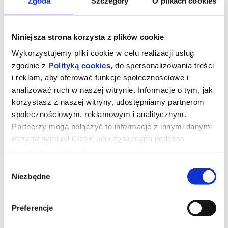
Zgoda
Szczegóły
O plikach cookies
Niniejsza strona korzysta z plików cookie
Wykorzystujemy pliki cookie w celu realizacji usług
zgodnie z
Polityką cookies
, do spersonalizowania treści
i reklam, aby oferować funkcje społecznościowe i
analizować ruch w naszej witrynie. Informacje o tym, jak
korzystasz z naszej witryny, udostępniamy partnerom
społecznościowym, reklamowym i analitycznym.
Partnerzy mogą połączyć te informacje z innymi danymi
otrzymanymi od Ciebie lub uzyskanymi podczas
Kurozając i Świątynia Świstaka
korzystania z ich usług.
Wybór
Niezbędne
zgody
Pełna przygód i humoru opowieść o rodzinie, przyjaźni i odwadze
bycia sobą. I o wyprawie, której nie powstydziłby się sam Indiana
Jones!
Preferencje
‍Gdy wyjątkowy pół kurczak, pół zając odkrywa, że nie jest sam i
ma siostrę, a cały gatunek kurozająców potrzebuje ratunku,
wyrusza w ryzykowną podróż do legendarnej Świątyni Świstaka.