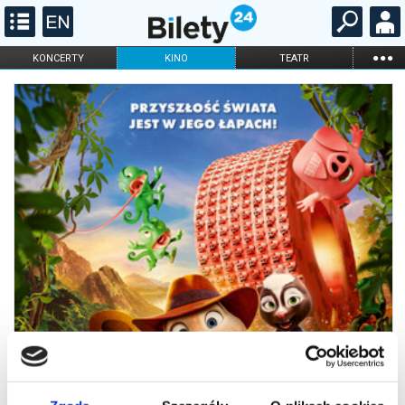
...
KONCERTY
KINO
TEATR
KABARET I
FILHARMONIA
OPERA I BALET
STAND-UP
DLA DZIECI
ONLINE
KARNETY