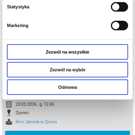
Tylko ukryta tam moc może odmienić ich los.
Statystyka
Przed nim niebezpieczna droga, przeciwnicy gotowi na wszystko i
decyzja, która będzie wymagała prawdziwej odwagi. Na szczęście
nie jest sam: towarzyszą mu wierni przyjaciele — nieco
sarkastyczny żółw i przebojowa skunksica.
Marketing
*******
Bezpieczne zakupy w Bilety24. W przypadku odwołania
wydarzenia, gwarantujemy automatyczny zwrot środków
potwierdzony komunikatem wysyłanym na adres e-mail, podany
Zezwól na wszystkie
podczas zakupu.
Zezwól na wybór
Odmowa
Bilety na termin:
23.05.2026 , g. 12:45 (sobota)
23.05.2026 , g. 12:45
Żywiec
Kino Janosik w Żywcu