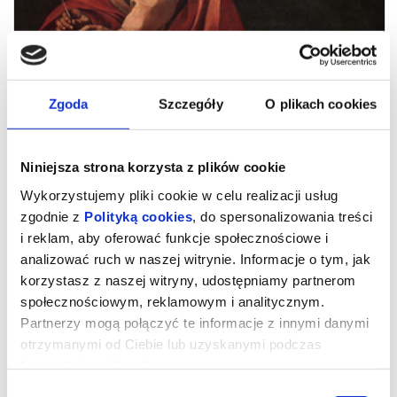
Zgoda
Szczegóły
O plikach cookies
Niniejsza strona korzysta z plików cookie
Wykorzystujemy pliki cookie w celu realizacji usług
zgodnie z
Polityką cookies
, do spersonalizowania treści
i reklam, aby oferować funkcje społecznościowe i
analizować ruch w naszej witrynie. Informacje o tym, jak
Sztuka na Ekranie: Caravaggio.
korzystasz z naszej witryny, udostępniamy partnerom
Arcydzieła niepokornego geniusza
społecznościowym, reklamowym i analitycznym.
Partnerzy mogą połączyć te informacje z innymi danymi
otrzymanymi od Ciebie lub uzyskanymi podczas
Malował świętych z brudem pod paznokciami, ponieważ
korzystania z ich usług.
uważał, że prawdziwa boskość znajduje się w tym, co surowe,
realne i najzwyczajniej ludzkie. Takie podejście wymagało od
niego odwagi, wymagało też stuprocentowego przekonania. I
Wybór