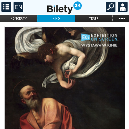
...
KONCERTY
KINO
TEATR
KABARET I
FILHARMONIA
OPERA I BALET
STAND-UP
DLA DZIECI
ONLINE
KARNETY