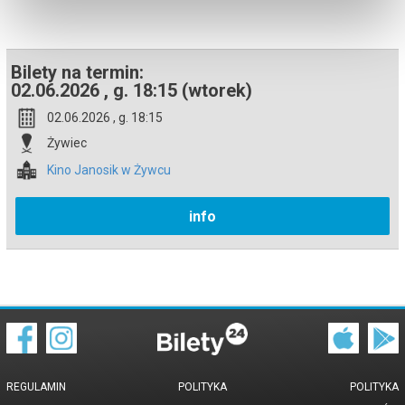
Bezpieczne zakupy w Bilety24. W przypadku odwołania
wydarzenia, gwarantujemy automatyczny zwrot środków
potwierdzony komunikatem wysyłanym na adres e-mail, podany
podczas zakupu.
Bilety na termin:
02.06.2026 , g. 18:15 (wtorek)
02.06.2026 , g. 18:15
Żywiec
Kino Janosik w Żywcu
info
REGULAMIN
POLITYKA
POLITYKA