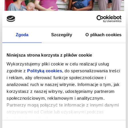
Zgoda
Szczegóły
O plikach cookies
Niniejsza strona korzysta z plików cookie
Wykorzystujemy pliki cookie w celu realizacji usług
zgodnie z
Polityką cookies
, do spersonalizowania treści
i reklam, aby oferować funkcje społecznościowe i
analizować ruch w naszej witrynie. Informacje o tym, jak
KAS - k - ADY Pokoleniowe: Młode
korzystasz z naszej witryny, udostępniamy partnerom
matki
społecznościowym, reklamowym i analitycznym.
Partnerzy mogą połączyć te informacje z innymi danymi
otrzymanymi od Ciebie lub uzyskanymi podczas
Akcja nowego filmu braci Dardenne rozgrywa się w domu opieki
korzystania z ich usług.
dla młodych matek w belgijskim Liège. Poznajemy pięć nastolatek
– Julie, Jessicę, Perlę, Naïmę i Ariane – zmuszonych do tego, by
Wybór