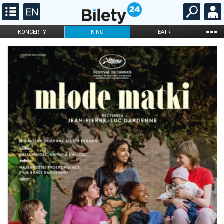
...
KONCERTY
KINO
TEATR
KABARET I
FILHARMONIA
OPERA I BALET
STAND-UP
DLA DZIECI
ONLINE
KARNETY