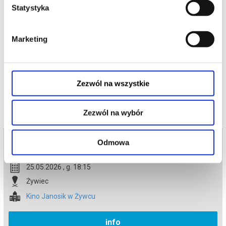
bolesne konsekwencje są wciąż odczuwalne.
Statystyka
„Mów mi Jimpa” to słodko-gorzki portret rodziny, w której bliskość
bywa trudniejsza niż konflikt, a miłość wymaga odwagi, by
pozwolić innym żyć po swojemu.
Marketing
*******
Bezpieczne zakupy w Bilety24. W przypadku odwołania
wydarzenia, gwarantujemy automatyczny zwrot środków
potwierdzony komunikatem wysyłanym na adres e-mail, podany
podczas zakupu.
Zezwól na wszystkie
Zezwól na wybór
Bilety na termin:
Odmowa
25.05.2026 , g. 18:15 (poniedziałek)
25.05.2026 , g. 18:15
Żywiec
Kino Janosik w Żywcu
info