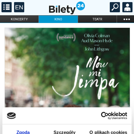
...
KONCERTY
KINO
TEATR
KABARET I
FILHARMONIA
OPERA I BALET
STAND-UP
DLA DZIECI
ONLINE
KARNETY
Zgoda
Szczegóły
O plikach cookies