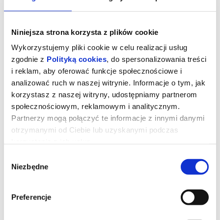
Niniejsza strona korzysta z plików cookie
Wykorzystujemy pliki cookie w celu realizacji usług
zgodnie z
Polityką cookies
, do spersonalizowania treści
i reklam, aby oferować funkcje społecznościowe i
analizować ruch w naszej witrynie. Informacje o tym, jak
korzystasz z naszej witryny, udostępniamy partnerom
społecznościowym, reklamowym i analitycznym.
Partnerzy mogą połączyć te informacje z innymi danymi
otrzymanymi od Ciebie lub uzyskanymi podczas
Mów mi Jimpa
korzystania z ich usług.
Wybór
Niezbędne
zgody
Reżyserka Hannah (Olivia Colman) podróżuje z mężem Harrym
(Daniel Henshall) i nastoletnim dzieckiem Frances (Aud Mason-
Hyde) z Australii do Amsterdamu, by odwiedzić swojego ojca,
ekscentrycznego i nieprzewidywalnego Jimpę (John Lithgow).
Preferencje
Gdy Frances oznajmia, że zamiast wracać do domu chce zostać z
dziadkiem na dłużej, Hannah musi zmierzyć się z trudną rodzinną
przeszłością, pełną niewypowiedzianych żalów i decyzji, których