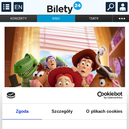
...
KONCERTY
KINO
TEATR
KABARET I
FILHARMONIA
OPERA I BALET
STAND-UP
DLA DZIECI
ONLINE
KARNETY
Zgoda
Szczegóły
O plikach cookies