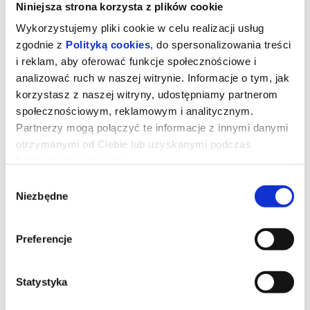
Niniejsza strona korzysta z plików cookie
Wykorzystujemy pliki cookie w celu realizacji usług
zgodnie z
Polityką cookies
, do spersonalizowania treści
i reklam, aby oferować funkcje społecznościowe i
analizować ruch w naszej witrynie. Informacje o tym, jak
korzystasz z naszej witryny, udostępniamy partnerom
społecznościowym, reklamowym i analitycznym.
Partnerzy mogą połączyć te informacje z innymi danymi
otrzymanymi od Ciebie lub uzyskanymi podczas
korzystania z ich usług.
Wybór
Toy Story 5
Niezbędne
zgody
Preferencje
Zabawki powracają w filmie Disneya i Pixara „Toy Story 5”, w
którym na scenę wkracza technologia.
Buzz, Chudy, Jessie i reszta ekipy mają trudne zadanie, gdy
przychodzi im zmierzyć się z zupełnie nowym zagrożeniem.
Statystyka
*******