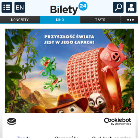
...
KONCERTY
KINO
TEATR
KABARET I
FILHARMONIA
OPERA I BALET
STAND-UP
DLA DZIECI
ONLINE
KARNETY