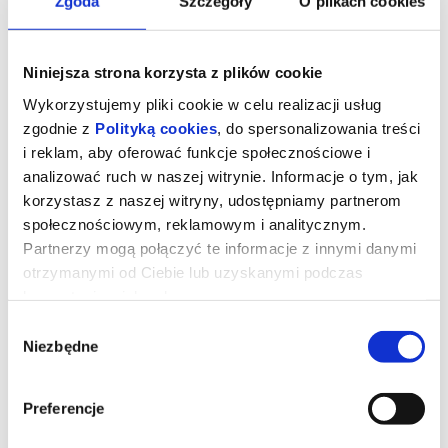
Zgoda
Szczegóły
O plikach cookies
Niniejsza strona korzysta z plików cookie
Wykorzystujemy pliki cookie w celu realizacji usług
zgodnie z
Polityką cookies
, do spersonalizowania treści
i reklam, aby oferować funkcje społecznościowe i
analizować ruch w naszej witrynie. Informacje o tym, jak
korzystasz z naszej witryny, udostępniamy partnerom
społecznościowym, reklamowym i analitycznym.
Partnerzy mogą połączyć te informacje z innymi danymi
otrzymanymi od Ciebie lub uzyskanymi podczas
Kurozając i Świątynia Świstaka
korzystania z ich usług.
Wybór
Niezbędne
zgody
Pełna przygód i humoru opowieść o rodzinie, przyjaźni i odwadze
bycia sobą. I o wyprawie, której nie powstydziłby się sam Indiana
Jones!
Preferencje
‍Gdy wyjątkowy pół kurczak, pół zając odkrywa, że nie jest sam i
ma siostrę, a cały gatunek kurozająców potrzebuje ratunku,
wyrusza w ryzykowną podróż do legendarnej Świątyni Świstaka.