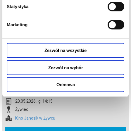
Tylko ukryta tam moc może odmienić ich los.
Statystyka
Przed nim niebezpieczna droga, przeciwnicy gotowi na wszystko i
decyzja, która będzie wymagała prawdziwej odwagi. Na szczęście
nie jest sam: towarzyszą mu wierni przyjaciele — nieco
sarkastyczny żółw i przebojowa skunksica.
Marketing
*******
Bezpieczne zakupy w Bilety24. W przypadku odwołania
wydarzenia, gwarantujemy automatyczny zwrot środków
potwierdzony komunikatem wysyłanym na adres e-mail, podany
Zezwól na wszystkie
podczas zakupu.
Zezwól na wybór
Odmowa
Bilety na termin:
20.05.2026 , g. 14:15 (środa)
20.05.2026 , g. 14:15
Żywiec
Kino Janosik w Żywcu