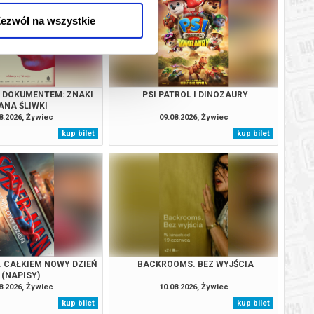
ezwól na wszystkie
Z DOKUMENTEM: ZNAKI
PSI PATROL I DINOZAURY
ANA ŚLIWKI
8.2026, Żywiec
09.08.2026, Żywiec
kup bilet
kup bilet
. CAŁKIEM NOWY DZIEŃ
BACKROOMS. BEZ WYJŚCIA
(NAPISY)
8.2026, Żywiec
10.08.2026, Żywiec
kup bilet
kup bilet