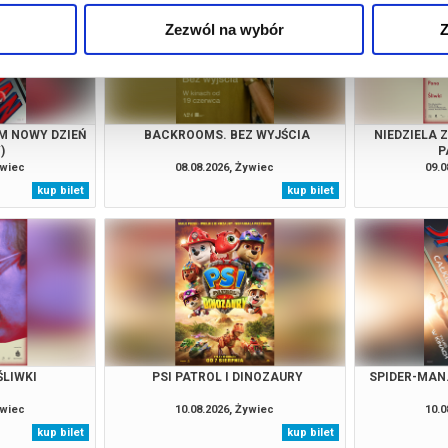
Zezwól na wybór
Z
M NOWY DZIEŃ
BACKROOMS. BEZ WYJŚCIA
NIEDZIELA 
)
P
ywiec
08.08.2026, Żywiec
09.0
kup bilet
kup bilet
ŚLIWKI
PSI PATROL I DINOZAURY
SPIDER-MAN
ywiec
10.08.2026, Żywiec
10.0
kup bilet
kup bilet