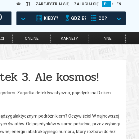
ZAREJESTRUJ SIĘ
ZALOGUJ SIĘ
PL
/
EN
KIEDY?
GDZIE?
CO?
CI
ONLINE
KARNETY
INNE
tek 3. Ale kosmos!
zygodami. Zagadka detektywistyczna, pojedynki na Dzikim
iędzygalaktycznym podróżnikiem? Oczywiście! W najnowszej
nych światów. Od pojedynków w samo południe, przez wybiegi
ywnej energii i abstrakcyjnego humoru, który rozbawi do łez