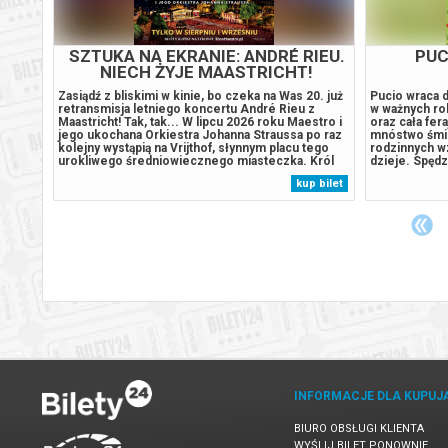
SZTUKA NA EKRANIE: ANDRÉ RIEU.
PUC
NIECH ŻYJE MAASTRICHT!
RETRANSMISJA LETNIEGO
na
Zasiądź z bliskimi w kinie, bo czeka na Was 20. już
Pucio wraca 
KONCERTU Z MAASTRICHT 2026
urów
retransmisja letniego koncertu André Rieu z
w ważnych rol
Maastricht! Tak, tak... W lipcu 2026 roku Maestro i
oraz cała fer
st
jego ukochana Orkiestra Johanna Straussa po raz
mnóstwo śmie
kolejny wystąpią na Vrijthof, słynnym placu tego
rodzinnych wz
urokliwego średniowiecznego miasteczka. Król
dzieje. Spędz
od
Walca i jego goście zagrają po raz 20. dla
swoje pierws
 bilet
kup bilet
istrz
ściągających tu co roku z całego świata
parku rusza z
kilkudziesięciu tysięcy miłośników...
odnaleźć psa 
INFORMACJE DLA KUPUJ
BIURO OBSŁUGI KLIENTA
WYŚLIJ BILET PONOWNIE