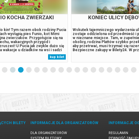
IO KOCHA ZWIERZAKI
KONIEC ULICY DĘB
do kin! Tym razem obok rodziny Pucia
Wskutek tajemniczego wydarzenia ul
ach wystąpią pies Funio, kot Mimi
zostaje oddzielona od przedmieść i 
ajna zwierzaków. Przygotujcie się na
w nieznane miejsce. Tam, w zupełni
chu, wakacyjnych przygód i
okolicy, rodzina Plattów szybko przeko
ruszeń! U Pucia jak zwykle dużo się
aby przetrwać, musi trzymać się razem
a wakacje u dziadków na wsi i sadzi
Bezpieczne zakupy w Bilety24. W pr
ze drzewo, a podczas spaceru w
odwołania wydarzenia, gwarantujemy
kup bilet
 Misią na misję ratunkową, by
zwrot środków potwierdzony komun
sąsiada. Kiedy ich...
wysyłanym na adres e-mail, podany...
ĄCYCH BILETY
INFORMACJE DLA ORGANIZATORÓW
INFORMACJE O
DLA ORGANIZATORÓW
REGULAMIN
SYSTEM BILETOWY
PEWNOŚĆ ZAKUP