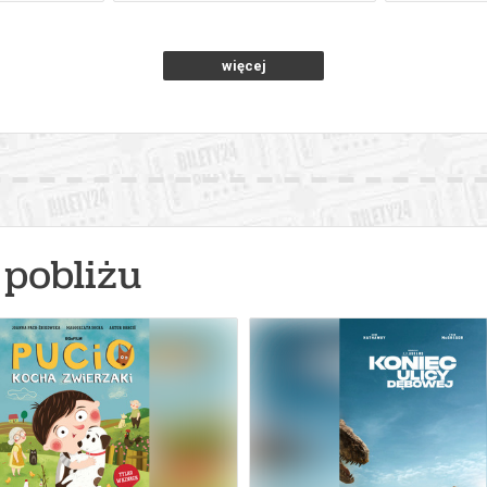
więcej
pobliżu