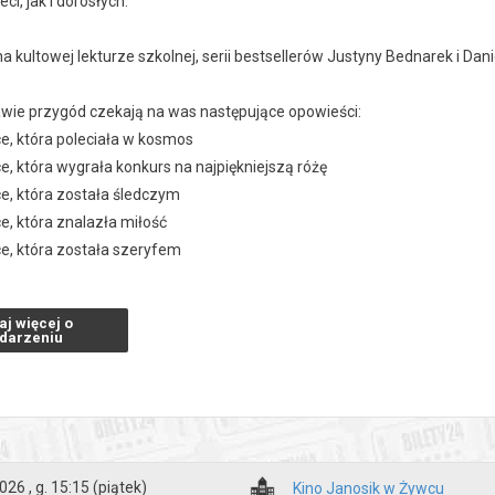
ci, jak i dorosłych.
na kultowej lekturze szkolnej, serii bestsellerów Justyny Bednarek i Da
wie przygód czekają na was następujące opowieści:
e, która poleciała w kosmos
e, która wygrała konkurs na najpiękniejszą różę
ce, która została śledczym
e, która znalazła miłość
ce, która została szeryfem
ce, która została projektantem mody
aj więcej o
darzeniu
zakupy w Bilety24. W przypadku odwołania wydarzenia, gwarantujemy
a adres e-mail, podany podczas zakupu.
026 , g. 15:15
(piątek)
Kino Janosik w Żywcu