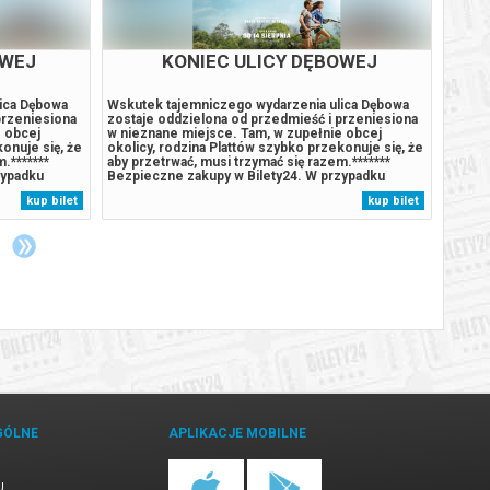
OWEJ
KONIEC ULICY DĘBOWEJ
SZ
ica Dębowa
Wskutek tajemniczego wydarzenia ulica Dębowa
Zasiąd
KO
przeniesiona
zostaje oddzielona od przedmieść i przeniesiona
retran
e obcej
w nieznane miejsce. Tam, w zupełnie obcej
Maastr
nuje się, że ​​
okolicy, rodzina Plattów szybko przekonuje się, że ​​
jego u
.*******
aby przetrwać, musi trzymać się razem.*******
kolejn
zypadku
Bezpieczne zakupy w Bilety24. W przypadku
urokli
 automatyczny
odwołania wydarzenia, gwarantujemy automatyczny
Walca 
kup bilet
kup bilet
ikatem
zwrot środków potwierdzony komunikatem
ściąga
wysyłanym na adres e-mail, podany...
kilkud
GÓLNE
APLIKACJE MOBILNE
U