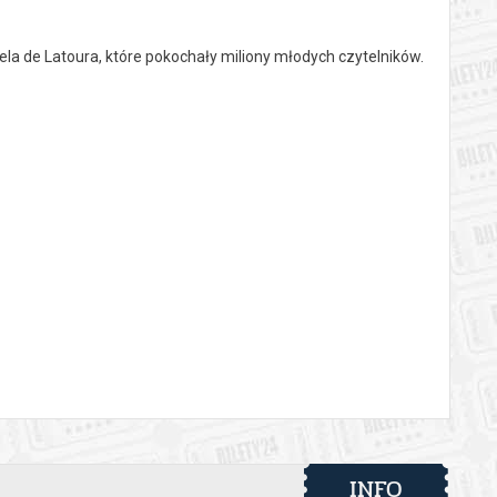
niela de Latoura, które pokochały miliony młodych czytelników.
 automatyczny zwrot środków potwierdzony komunikatem
INFO