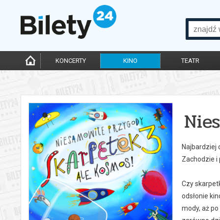
KONCERTY
KINO
TEATR
Nie
Najbardziej
Zachodzie i
Czy skarpet
odsłonie ki
mody, aż po 