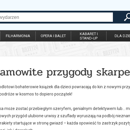
KABARET I
FILHARMONIA
OPERA I BALET
DLA DZIE
STAND-UP
samowite przygody skarpe
 odlotowi bohaterowie książek dla dzieci powracają do kin z nowymi pr
 podróże w kosmos to dopiero początek!
ka może zostać przebiegłym szeryfem, genialnym detektywem lub… m
nowych przygód ulubione urwisy z szuflady wyruszają na podbój niezna
rakiety startujące w stronę gwiazd – każda opowieść to zastrzyk pozyt