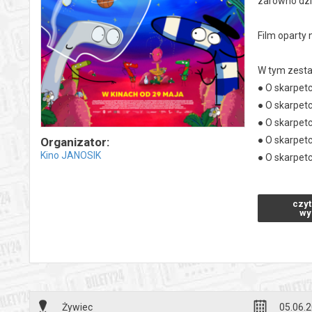
zarówno dzie
Film oparty 
W tym zesta
● O skarpetc
● O skarpetc
● O skarpet
● O skarpetc
Organizator:
Kino JANOSIK
● O skarpet
● O skarpet
*******
czyt
wy
Bezpieczne 
wysyłanym n
Żywiec
05.06.2