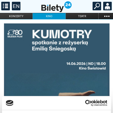
...
KONCERTY
KINO
TEATR
KABARET I
FILHARMONIA
OPERA I BALET
STAND-UP
DLA DZIECI
ONLINE
KARNETY