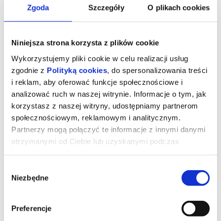
Zgoda
Szczegóły
O plikach cookies
Niniejsza strona korzysta z plików cookie
Wykorzystujemy pliki cookie w celu realizacji usług
zgodnie z
Polityką cookies
, do spersonalizowania treści
i reklam, aby oferować funkcje społecznościowe i
analizować ruch w naszej witrynie. Informacje o tym, jak
korzystasz z naszej witryny, udostępniamy partnerom
społecznościowym, reklamowym i analitycznym.
Partnerzy mogą połączyć te informacje z innymi danymi
Kumotry
otrzymanymi od Ciebie lub uzyskanymi podczas
korzystania z ich usług.
Wybór
Historia przyjaźni kobiet zamieszkujących wymierającą polską
Niezbędne
zgody
wieś w rumuńskich Karpatach. Hanka i Bronka pochowały już
mężów, dzieci wyjechały za granicę w poszukiwaniu innych,
lepszych perspektyw. Samodzielne i niezależne bohaterki
imponują pogodą ducha, choć ich rzeczywistość nieubłaganie
Preferencje
odchodzi w przeszłość. Pozostają wspomnienia o czasach, które
już nie wrócą – i wspólne stawianie czoła wyzwaniom