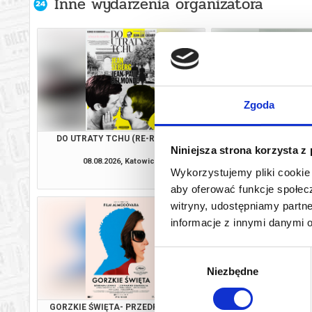
Inne wydarzenia organizatora
Zgoda
DO UTRATY TCHU (RE-RELEASE)
KANDYDACI Ś
Niniejsza strona korzysta z
08.08.2026, Katowice
08.08.2026, Ka
Wykorzystujemy pliki cookie 
kup bilet
aby oferować funkcje społecz
witryny, udostępniamy part
informacje z innymi danymi 
Wybór
Niezbędne
zgody
GORZKIE ŚWIĘTA- PRZEDPREMIERA
BAŁTY