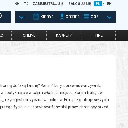
ZAREJESTRUJ SIĘ
ZALOGUJ SIĘ
PL
/
EN
KIEDY?
GDZIE?
CO?
CI
ONLINE
KARNETY
INNE
ustronną duńską farmę? Karmić kury, uprawiać warzywnik,
ów spotykają się w takim właśnie miejscu. Zanim trafią do
ię, czym jest muzyczna wspólnota. Film przypatruje się życiu
skiego życia, ale i zrównoważony styl pracy, chroniący przed