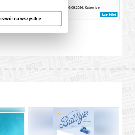
.2026, Katowice
09.08.2026, Katowice
kup bilet
kup bilet
ezwól na wszystkie