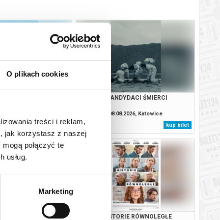
O plikach cookies
 W KOLORZE SEPI
KANDYDACI ŚMIERCI
.2026, Katowice
08.08.2026, Katowice
lizowania treści i reklam,
kup bilet
kup bilet
, jak korzystasz z naszej
y mogą połączyć te
h usług.
Marketing
RIE RÓWNOLEGŁE
HISTORIE RÓWNOLEGŁE