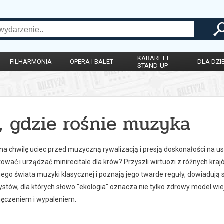
KABARET I
FILHARMONIA
OPERA I BALET
DLA DZIE
STAND-UP
, gdzie rośnie muzyka
 na chwilę uciec przed muzyczną rywalizacją i presją doskonałości na 
ować i urządzać minirecitale dla krów? Przyszli wirtuozi z różnych kraj
ego świata muzyki klasycznej i poznają jego twarde reguły, dowiadują s
stów, dla których słowo "ekologia" oznacza nie tylko zdrowy model wiej
ęczeniem i wypaleniem.