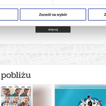
towice
08.08.2026, Katowice
08.08
kup bilet
kup bilet
Zezwól na wybór
Z
więcej
pobliżu