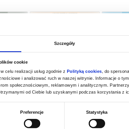
Szczegóły
MIERCI
HOMO SAPIENS?
PEJZAŻ
 plików cookie
towice
08.08.2026, Katowice
08.08
w celu realizacji usług zgodnie z
Polityką cookies
, do spersona
kup bilet
kup bilet
nościowe i analizować ruch w naszej witrynie. Informacje o tym
nerom społecznościowym, reklamowym i analitycznym. Partnerz
otrzymanymi od Ciebie lub uzyskanymi podczas korzystania z ic
Preferencje
Statystyka
K
ZAPROSZENIE
HISTO