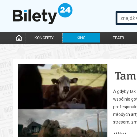
KONCERTY
KINO
TEATR
Tam
A gdyby tak
wspólnie got
profesjonaln
młodych arty
stresem, zm
*******