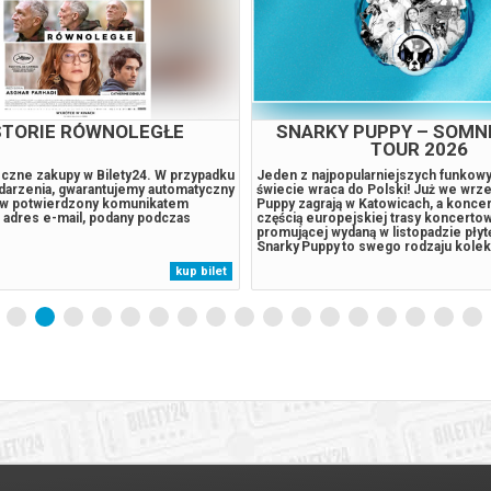
ROOMS. BEZ WYJŚCIA
ZAPROSZENIE
RSJA ROZSZERZONA)
o się jako niskobudżetowa seria
Znudzone sobą małżeństwo zaprasza 
 o błąkaniu się po nieskończonych,
parę wyzwolonych sąsiadów. Gwiazd
przestrzeniach przypominających
w błyskotliwie pikantnej komedii o bl
ziło się w jeden z najbardziej
cieniach pożycia małżeńskiego. Czy m
 hitów ostatnich lat. Film przyciągnął
pożądanie mają swój nieprzekraczaln
, którzy dorastali, śledząc kolejne
przydatności do spożycia? Aby małż
rnetowej legendy publikowanej na
życiu dodać trochę smaku czasem wa
kup bilet
 oddolna energia i zaangażowanie
sąsiadów. Do stołu i nie tylko. Jak w
bną. Twórcy wyszli...
niedaleko jest z jadalni do sypialni. G