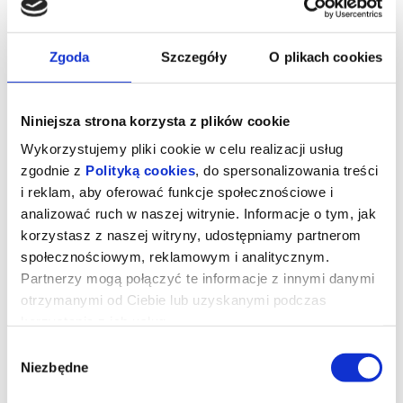
Zgoda
Szczegóły
O plikach cookies
Niniejsza strona korzysta z plików cookie
Wykorzystujemy pliki cookie w celu realizacji usług
zgodnie z
Polityką cookies
, do spersonalizowania treści
i reklam, aby oferować funkcje społecznościowe i
analizować ruch w naszej witrynie. Informacje o tym, jak
korzystasz z naszej witryny, udostępniamy partnerom
ZAGRAJ TO JESZCZE RAZ: Mikey i
społecznościowym, reklamowym i analitycznym.
Nicky
Partnerzy mogą połączyć te informacje z innymi danymi
otrzymanymi od Ciebie lub uzyskanymi podczas
korzystania z ich usług.
Na kolejnym spotkaniu zaprezentujemy Mikey i Nicky.
Wybór
Rozmowę poprowadzi aktor Teatru Śląskiego Michał Piotrowski.
Niezbędne
Po seansie przyjrzymy się filmowi w szczególny sposób – przez
zgody
pryzmat gry aktorskiej. Będzie okazja do rozmowy o warsztacie,
inspiracjach i wyzwaniach stojących przed aktorem na ekranie i