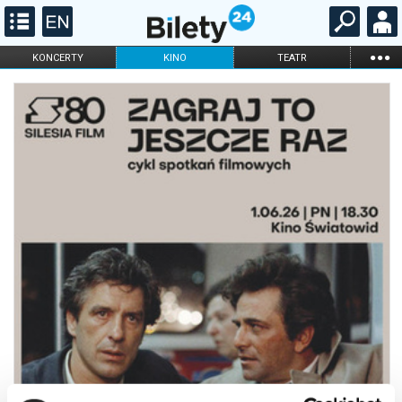
...
KONCERTY
KINO
TEATR
KABARET I
FILHARMONIA
OPERA I BALET
STAND-UP
DLA DZIECI
ONLINE
KARNETY