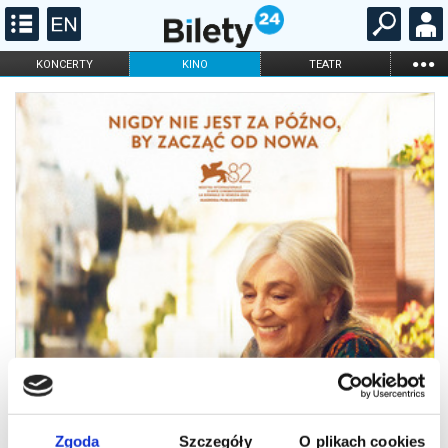
...
KONCERTY
KINO
TEATR
KABARET I
FILHARMONIA
OPERA I BALET
STAND-UP
DLA DZIECI
ONLINE
KARNETY
Zgoda
Szczegóły
O plikach cookies