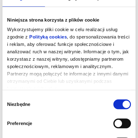
Niniejsza strona korzysta z plików cookie
Wykorzystujemy pliki cookie w celu realizacji usług
zgodnie z
Polityką cookies
, do spersonalizowania treści
i reklam, aby oferować funkcje społecznościowe i
analizować ruch w naszej witrynie. Informacje o tym, jak
korzystasz z naszej witryny, udostępniamy partnerom
społecznościowym, reklamowym i analitycznym.
Partnerzy mogą połączyć te informacje z innymi danymi
otrzymanymi od Ciebie lub uzyskanymi podczas
FILMOWE SPOTKANIE Z
korzystania z ich usług.
PSYCHOLOGIĄ: DRUGIE ŻYCIE
Wybór
Niezbędne
zgody
María Ángeles od czterdziestu lat mieszka w słonecznym
apartamencie w sercu marokańskiego Tangeru. To miejsce, które
Preferencje
pamięta jej miłość, codzienne rytuały i całe życie zapisane w
ścianach, meblach i drobnych gestach. Gdy zostaje zmuszona do
opuszczenia swojego domu, nie potrafi się z tym pogodzić – bo