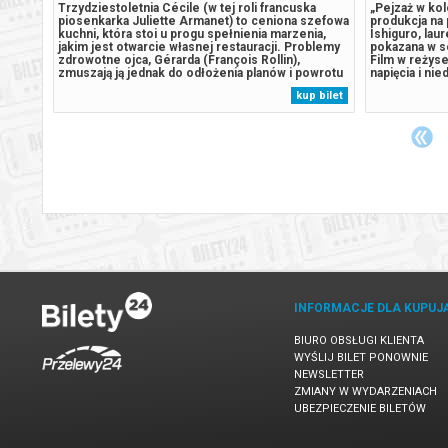
lesia
Trzydziestoletnia Cécile (w tej roli francuska
„Pejzaż w kol
nie
piosenkarka Juliette Armanet) to ceniona szefowa
produkcja na
ata
kuchni, która stoi u progu spełnienia marzenia,
Ishiguro, lau
” i
jakim jest otwarcie własnej restauracji. Problemy
pokazana w se
rię na
zdrowotne ojca, Gérarda (François Rollin),
Film w reżyse
lu
zmuszają ją jednak do odłożenia planów i powrotu
napięcia i n
do rodzinnego miasteczka. W tym miejscu czas
rodzinnych se
 bilet
kup bilet
płynie zupełnie inaczej niż w paryskiej metropolii,
więzi między 
pozwalając jej przemyśleć...
dwudziestopi
Wielkiej...
INFORMACJE DLA KUPUJ
BIURO OBSŁUGI KLIENTA
WYŚLIJ BILET PONOWNIE
NEWSLETTER
ZMIANY W WYDARZENIACH
UBEZPIECZENIE BILETÓW