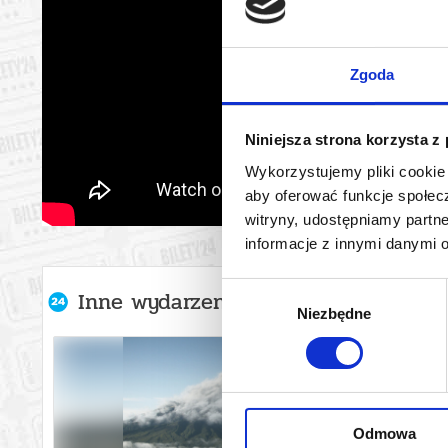
Zgoda
Niniejsza strona korzysta z
Wykorzystujemy pliki cookie 
aby oferować funkcje społecz
witryny, udostępniamy part
informacje z innymi danymi 
Wybór
Inne wydarzenia organizatora
Niezbędne
zgody
Odmowa