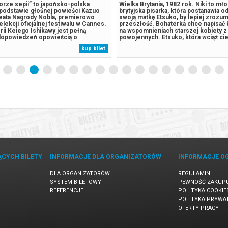
orze sepii” to japońsko-polska
Wielka Brytania, 1982 rok. Niki to mł
 podstawie głośnej powieści Kazuo
brytyjska pisarka, która postanawia o
reata Nagrody Nobla, premierowo
swoją matkę Etsuko, by lepiej zrozum
lekcji oficjalnej festiwalu w Cannes.
przeszłość. Bohaterka chce napisać 
rii Keiego Ishikawy jest pełną
na wspomnieniach starszej kobiety 
iedopowiedzeń opowieścią o
powojennych. Etsuko, która wciąż ci
kretach, pułapkach pamięci i kruchej
samobójstwa starszej z córek, zaczyn
kup bilet
matką a córką. Niki,
przed Niki obraz odbudowującego się
ęcioletnia pisarka wychowana w
1952 roku. Ważną częścią...
ĄCYCH BILETY
INFORMACJE DLA ORGANIZATORÓW
INFORMACJE O
DLA ORGANIZATORÓW
REGULAMIN
SYSTEM BILETOWY
PEWNOŚĆ ZAKUP
REFERENCJE
POLITYKA COOKIE
POLITYKA PRYWA
OFERTY PRACY