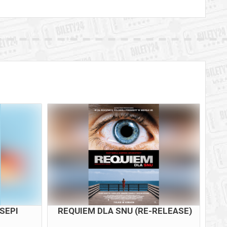
SEPI
REQUIEM DLA SNU (RE-RELEASE)
NOS