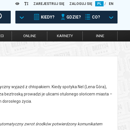
ZAREJESTRUJ SIĘ
ZALOGUJ SIĘ
PL
/
EN
KIEDY?
GDZIE?
CO?
CI
ONLINE
KARNETY
INNE
yczny wyjazd z chłopakiem. Kiedy spotyka Nel (Lena Góra),
za beztroską prowadzi je ulicami otulonego słońcem miasta –
h dorosłego życia.
 automatyczny zwrot środków potwierdzony komunikatem