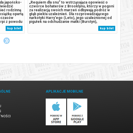
oda japońsko-
„Requiem dla snu” to wstrząsająca opowieść o
Dyryg
dwiedzić
czwórce bohaterów z Brooklynu, którzy w pogoni
Andre
ieć rodzinną
za realizacją swoich marzeń odbywają podróż w
van Be
książkę opartą
głąb piekła uzależnień. Dla rozprowadzającego
Camill
z czasów
narkotyki Harry'ego (Leto), jego uzależnionej od
moll o
erpi z powodu
pigułek na odchudzanie matki (Burstyn),
op. 14
a kreślić
pogrążonej w nałogu dziewczyny (Connelly) i
wykony
kup bilet
kup bilet
 Nagasaki z
najlepszego przyjaciela (Wayans) ucieczka od
Beetho
rzeczywistości kończy się tragedią. Nie...
najlep
GÓLNE
APLIKACJE MOBILNE
U
S
TNOŚCI