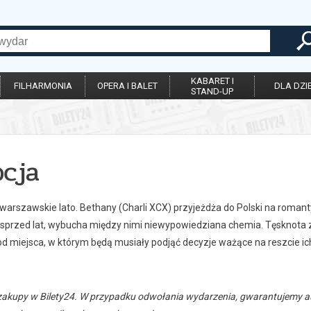
KABARET I
FILHARMONIA
OPERA I BALET
DLA DZIE
STAND-UP
pcja
warszawskie lato. Bethany (Charli XCX) przyjeżdża do Polski na romant
ę sprzed lat, wybucha między nimi niewypowiedziana chemia. Tęsknota 
 od miejsca, w którym będą musiały podjąć decyzje ważące na reszcie ic
zakupy w Bilety24. W przypadku odwołania wydarzenia, gwarantujemy