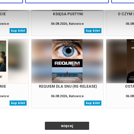
CIE
KSIĘGA PUSTYNI
O CZYM 
towice
06.08.2026, Katowice
06.08
kup bilet
kup bilet
NIE
REQUIEM DLA SNU (RE-RELEASE)
OSTA
towice
06.08.2026, Katowice
06.08
kup bilet
kup bilet
więcej