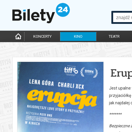
KONCERTY
KINO
TEATR
Eru
Jest upalne 
przyjaciółk
jak najdalej
*******
Bezpieczne 