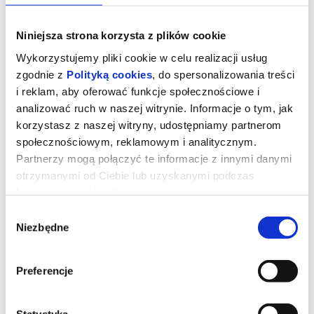
Niniejsza strona korzysta z plików cookie
Wykorzystujemy pliki cookie w celu realizacji usług
zgodnie z
Polityką cookies
, do spersonalizowania treści
i reklam, aby oferować funkcje społecznościowe i
analizować ruch w naszej witrynie. Informacje o tym, jak
korzystasz z naszej witryny, udostępniamy partnerom
społecznościowym, reklamowym i analitycznym.
Partnerzy mogą połączyć te informacje z innymi danymi
otrzymanymi od Ciebie lub uzyskanymi podczas
korzystania z ich usług.
Pucio
Wybór
Niezbędne
zgody
Pucio razem ze swoją rodziną odkrywa świat! Każdy dzień to
nowe przygody – wspólne gotowanie konfitury, malowanie
rodzinnego portretu, a nawet… spływ kajakowy i biwak we
Preferencje
własnym salonie! Gdy przychodzi pora kąpieli, Puciowi i Bobo
towarzystwa dotrzymuje wesoły zabawkowy krokodyl, który
również pilnie potrzebuje się wykąpać! Pucio uczy się dzielić z
innymi, nawiązywać nowe przyjaźnie i radzić sobie z nudą w