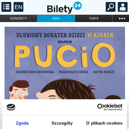
...
KONCERTY
KINO
TEATR
KABARET I
FILHARMONIA
OPERA I BALET
STAND-UP
DLA DZIECI
ONLINE
KARNETY
Zgoda
Szczegóły
O plikach cookies