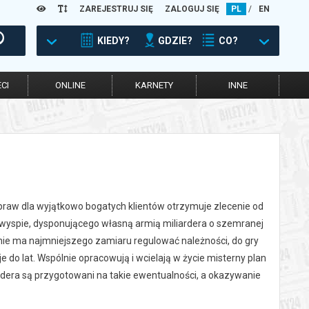
ZAREJESTRUJ SIĘ
ZALOGUJ SIĘ
PL
/
EN
KIEDY?
GDZIE?
CO?
CI
ONLINE
KARNETY
INNE
 spraw dla wyjątkowo bogatych klientów otrzymuje zlecenie od
wyspie, dysponującego własną armią miliardera o szemranej
k nie ma najmniejszego zamiaru regulować należności, do gry
e do lat. Wspólnie opracowują i wcielają w życie misterny plan
iardera są przygotowani na takie ewentualności, a okazywanie