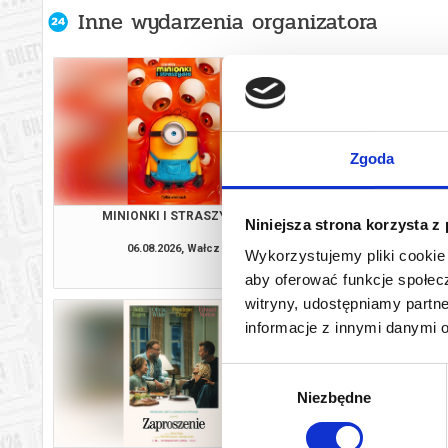
Inne wydarzenia organizatora
Zgoda
MINIONKI I STRASZYDŁA
ZAPROSZE
Niniejsza strona korzysta z
06.08.2026, Wałcz
06.08.2026, 
Wykorzystujemy pliki cookie 
kup bilet
aby oferować funkcje społecz
witryny, udostępniamy part
informacje z innymi danymi 
Wybór
Niezbędne
zgody