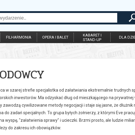
KABARET I
FILHARMONIA
OPERA I BALET
DLA DZIE
STAND-UP
WODOWCY
ąca w szarej strefie specjalistka od załatwiania ekstremalnie trudnych
orskich inwestorów. Ma odzyskać dług od mieszkającego na prywatnej 
dy zawodzą cywilizowane metody negocjacji i staje się jasne, że dłużni
a do zadań specjalnych. To grupa byłych żołnierzy, z którymi Eve pracuj
na wyspę, "załatwienia sprawy" i ucieczki. Brzmi prosto, ale ludzie mil
należy do zakresu ich obowiązków.