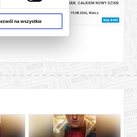
A ZWIERZAKÓW
SPIDER-MAN. CAŁKIEM NOWY DZIEŃ
08.2026, Wałcz
19.08.2026, Wałcz
kup bilet
kup bilet
ezwól na wszystkie