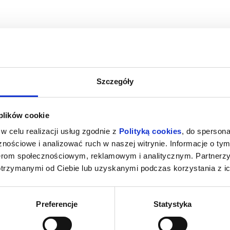
Szczegóły
NIE
MINIONKI I STRASZYDŁA
Z
 plików cookie
Wałcz
07.08.2026, Wałcz
07.
w celu realizacji usług zgodnie z
Polityką cookies
, do spersona
kup bilet
kup bilet
nościowe i analizować ruch w naszej witrynie. Informacje o tym
nerom społecznościowym, reklamowym i analitycznym. Partnerz
otrzymanymi od Ciebie lub uzyskanymi podczas korzystania z ic
Preferencje
Statystyka