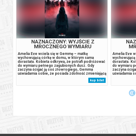
WY
NAZNACZONY: WYJŚCIE Z
NAZ
MROCZNEGO WYMIARU
MR
ym
Amelia Eve wciela się w Gemmę – matkę
Amelia Eve w
mazał
wychowującą córkę w domu, w którym sama
wychowującą 
lcząc z
dorastała. Kobieta odkrywa, że potrafi podróżować
dorastała. Ko
na już
do wymiaru pełnego zagubionych dusz. Gdy
do wymiaru p
miasta.
zaczyna ścigać ją coś złowrogiego, Gemma
zaczyna ścig
czać,
uświadamia sobie, że posiada zdolność zmieniającą
uświadamia so
ianę,
wszystko: nie tylko potrafi wejść do innego
wszystko: nie
 bilet
kup bilet
wy,
wymiaru, ale także sprowadzać stamtąd byty do
wymiaru, ale 
świata rzeczywistego. Kiedy demony odkrywają jej
świata rzecz
moc,...
moc,...