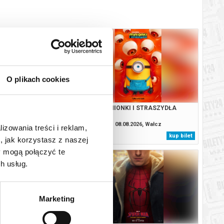
O plikach cookies
APROSZENIE
MINIONKI I STRASZYDŁA
08.2026, Wałcz
08.08.2026, Wałcz
lizowania treści i reklam,
kup bilet
kup bilet
, jak korzystasz z naszej
y mogą połączyć te
h usług.
Marketing