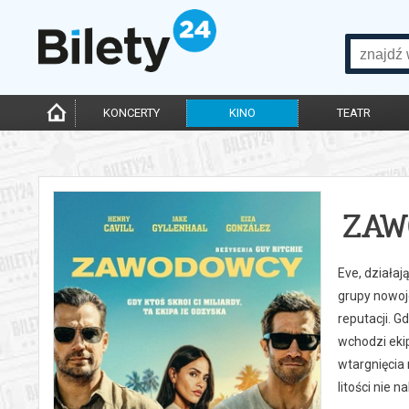
KONCERTY
KINO
TEATR
ZA
Eve, działaj
grupy nowoj
reputacji. G
wchodzi ekip
wtargnięcia 
litości nie 