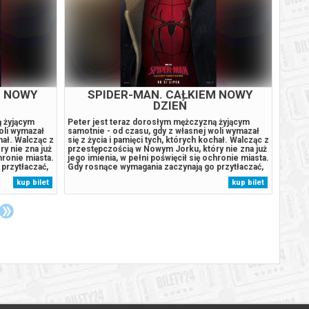
M NOWY
SPIDER-MAN. CAŁKIEM NOWY
DZIEŃ
ą żyjącym
Peter jest teraz dorosłym mężczyzną żyjącym
Joe i 
oli wymazał
samotnie - od czasu, gdy z własnej woli wymazał
stażem
chał. Walcząc z
się z życia i pamięci tych, których kochał. Walcząc z
wzorco
y nie zna już
przestępczością w Nowym Jorku, który nie zna już
dzieln
hronie miasta.
jego imienia, w pełni poświęcił się ochronie miasta.
Jednak
przytłaczać,
Gdy rosnące wymagania zaczynają go przytłaczać,
preten
ą przemianę,
presja wywołuje zaskakującą fizyczną przemianę,
nuda i
kup bilet
kup bilet
 gdy nowy,
która zagraża jego istnieniu, podczas gdy nowy,
zapras
niepokojący...
swobod