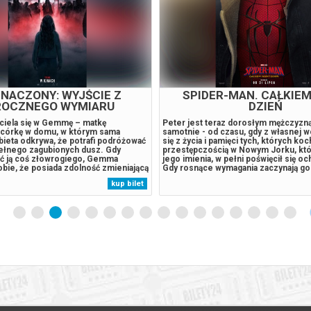
NACZONY: WYJŚCIE Z
SPIDER-MAN. CAŁKIE
OCZNEGO WYMIARU
DZIEŃ
ciela się w Gemmę – matkę
Peter jest teraz dorosłym mężczyzn
córkę w domu, w którym sama
samotnie - od czasu, gdy z własnej w
bieta odkrywa, że potrafi podróżować
się z życia i pamięci tych, których ko
ełnego zagubionych dusz. Gdy
przestępczością w Nowym Jorku, któr
ać ją coś złowrogiego, Gemma
jego imienia, w pełni poświęcił się oc
bie, że posiada zdolność zmieniającą
Gdy rosnące wymagania zaczynają go 
 tylko potrafi wejść do innego
presja wywołuje zaskakującą fizyczn
kup bilet
także sprowadzać stamtąd byty do
która zagraża jego istnieniu, podczas
ywistego. Kiedy demony odkrywają jej
niepokojący...