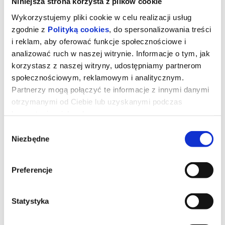
Niniejsza strona korzysta z plików cookie
Wykorzystujemy pliki cookie w celu realizacji usług
zgodnie z
Polityką cookies
, do spersonalizowania treści
i reklam, aby oferować funkcje społecznościowe i
analizować ruch w naszej witrynie. Informacje o tym, jak
korzystasz z naszej witryny, udostępniamy partnerom
społecznościowym, reklamowym i analitycznym.
Partnerzy mogą połączyć te informacje z innymi danymi
otrzymanymi od Ciebie lub uzyskanymi podczas
korzystania z ich usług.
Wybór
Niezbędne
zgody
David
Preferencje
Droga Dawida – od młodego pasterza, który dopiero odkrywa
własną siłę i odwagę, przez legendarną walkę z Goliatem, aż po
momenty, które prowadzą go ku królewskiej władzy.
Statystyka
*******
Bezpieczne zakupy w Bilety24. W przypadku odwołania