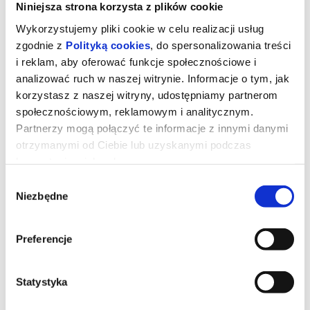
Niniejsza strona korzysta z plików cookie
Wykorzystujemy pliki cookie w celu realizacji usług
zgodnie z
Polityką cookies
, do spersonalizowania treści
i reklam, aby oferować funkcje społecznościowe i
analizować ruch w naszej witrynie. Informacje o tym, jak
korzystasz z naszej witryny, udostępniamy partnerom
społecznościowym, reklamowym i analitycznym.
Partnerzy mogą połączyć te informacje z innymi danymi
otrzymanymi od Ciebie lub uzyskanymi podczas
korzystania z ich usług.
Wybór
Toy Story 5- 2D Dubbing PL
Niezbędne
zgody
Preferencje
Zabawki powracają w filmie Disneya i Pixara „Toy Story 5”, w
którym na scenę wkracza technologia. Buzz, Chudy, Jessie i
reszta ekipy mają trudne zadanie, gdy przychodzi im zmierzyć się
z zupełnie nowym zagrożeniem.
Statystyka
*******