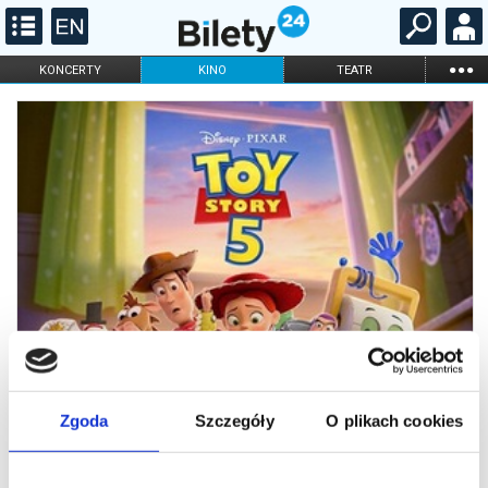
...
KONCERTY
KINO
TEATR
KABARET I
FILHARMONIA
OPERA I BALET
STAND-UP
DLA DZIECI
ONLINE
KARNETY
Zgoda
Szczegóły
O plikach cookies