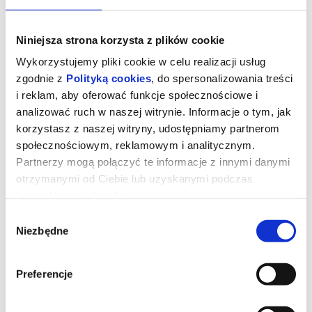
Niniejsza strona korzysta z plików cookie
Wykorzystujemy pliki cookie w celu realizacji usług
zgodnie z
Polityką cookies
, do spersonalizowania treści
i reklam, aby oferować funkcje społecznościowe i
analizować ruch w naszej witrynie. Informacje o tym, jak
korzystasz z naszej witryny, udostępniamy partnerom
społecznościowym, reklamowym i analitycznym.
Partnerzy mogą połączyć te informacje z innymi danymi
otrzymanymi od Ciebie lub uzyskanymi podczas
korzystania z ich usług.
Kurozając i świątynia Świstaka
Wybór
Niezbędne
zgody
Gdy wyjątkowy pół kurczak, pół zając odkrywa, że nie jest sam i
Preferencje
ma siostrę, a cały gatunek kurozająców potrzebuje ratunku,
wyrusza w ryzykowną podróż do legendarnej Świątyni Świstaka.
Tylko ukryta tam moc może odmienić ich los. Przed nim
niebezpieczna droga, przeciwnicy gotowi na wszystko i decyzja,