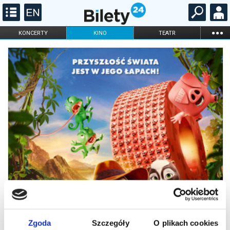
...
KONCERTY
KINO
TEATR
KABARET I
FILHARMONIA
OPERA I BALET
STAND-UP
DLA DZIECI
ONLINE
KARNETY
Zgoda
Szczegóły
O plikach cookies