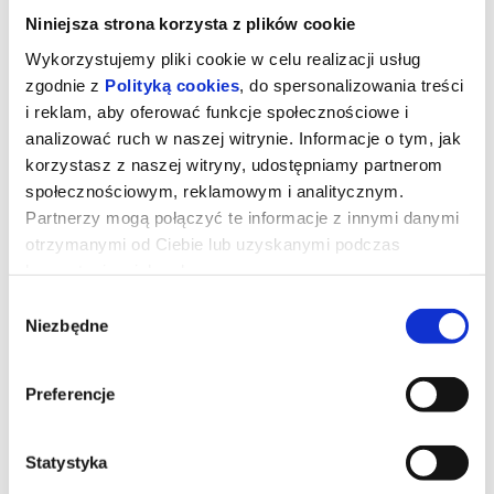
Niniejsza strona korzysta z plików cookie
Wykorzystujemy pliki cookie w celu realizacji usług
zgodnie z
Polityką cookies
, do spersonalizowania treści
i reklam, aby oferować funkcje społecznościowe i
analizować ruch w naszej witrynie. Informacje o tym, jak
korzystasz z naszej witryny, udostępniamy partnerom
społecznościowym, reklamowym i analitycznym.
Partnerzy mogą połączyć te informacje z innymi danymi
otrzymanymi od Ciebie lub uzyskanymi podczas
korzystania z ich usług.
Wybór
Gwiezdne wojny: Mandalorian i
Niezbędne
zgody
Grogu 2D dubbing
Preferencje
Imperium upadło, a Nowa Republika, która stara się chronić
wszystko, o co walczyła Rebelia, zwraca się o pomoc do
legendarnego mandaloriańskiego łowcy nagród, Dina Djarina, i
Statystyka
jego młodego ucznia, Grogu.