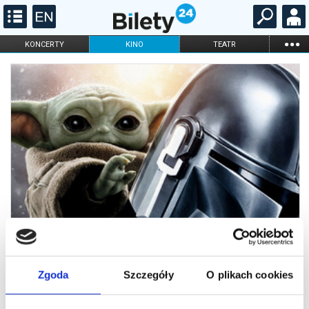
...
KONCERTY
KINO
TEATR
KABARET I
FILHARMONIA
OPERA I BALET
STAND-UP
DLA DZIECI
ONLINE
KARNETY
Zgoda
Szczegóły
O plikach cookies