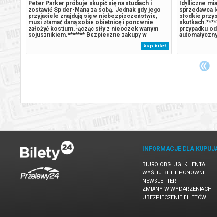
 się na
Peter Parker próbuje skupić się na studiach i
Idylliczne mi
eksa,
zostawić Spider-Mana za sobą. Jednak gdy jego
sprzedawca 
przyjaciele znajdują się w niebezpieczeństwie,
słodkie przy
 budzi
musi złamać daną sobie obietnicę i ponownie
skutkach.****
tować
założyć kostium, łącząc siły z nieoczekiwanym
przypadku od
. W
sojusznikiem.******* Bezpieczne zakupy w
automatyczny
emy
Bilety24. W przypadku odwołania wydarzenia,
komunikatem 
 bilet
kup bilet
gwarantujemy automatyczny zwrot środków
podczas zaku
potwierdzony komunikatem wysyłanym na adres...
INFORMACJE DLA KUPUJ
BIURO OBSŁUGI KLIENTA
WYŚLIJ BILET PONOWNIE
NEWSLETTER
ZMIANY W WYDARZENIACH
UBEZPIECZENIE BILETÓW