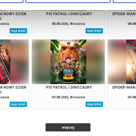
M NOWY DZIEŃ
PSI PATROL I DINOZAURY
SPIDER-MAN
G
ześnia
08.08.2026, Września
08.08
kup bilet
kup bilet
M NOWY DZIEŃ
PSI PATROL I DINOZAURY
SPIDER-MAN
G
ześnia
09.08.2026, Września
09.08
kup bilet
kup bilet
więcej