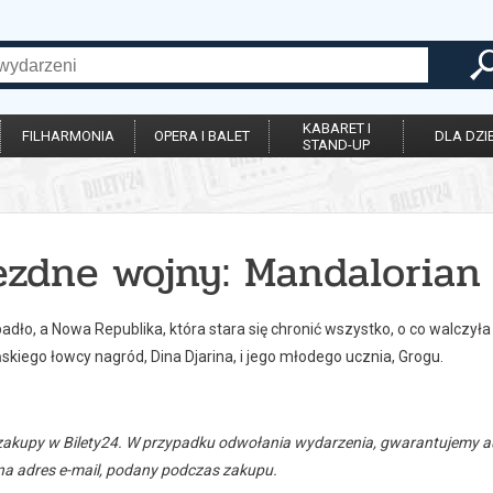
KABARET I
FILHARMONIA
OPERA I BALET
DLA DZIE
STAND-UP
ezdne wojny: Mandalorian 
dło, a Nowa Republika, która stara się chronić wszystko, o co walczył
kiego łowcy nagród, Dina Djarina, i jego młodego ucznia, Grogu.
zakupy w Bilety24. W przypadku odwołania wydarzenia, gwarantujemy
a adres e-mail, podany podczas zakupu.