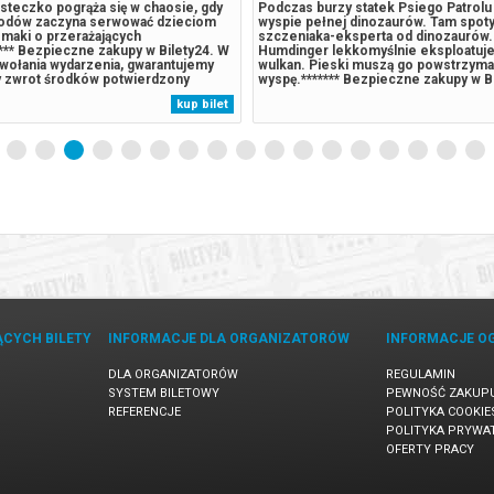
asteczko pogrąża się w chaosie, gdy
Podczas burzy statek Psiego Patrolu r
lodów zaczyna serwować dzieciom
wyspie pełnej dinozaurów. Tam spoty
smaki o przerażających
szczeniaka-eksperta od dinozaurów.
*** Bezpieczne zakupy w Bilety24. W
Humdinger lekkomyślnie eksploatuje
wołania wydarzenia, gwarantujemy
wulkan. Pieski muszą go powstrzymać
 zwrot środków potwierdzony
wyspę.******* Bezpieczne zakupy w B
wysyłanym na adres e-mail, podany
przypadku odwołania wydarzenia, gw
kup bilet
pu.
automatyczny zwrot środków potwie
komunikatem wysyłanym na adres...
ĄCYCH BILETY
INFORMACJE DLA ORGANIZATORÓW
INFORMACJE O
DLA ORGANIZATORÓW
REGULAMIN
SYSTEM BILETOWY
PEWNOŚĆ ZAKUP
REFERENCJE
POLITYKA COOKIE
POLITYKA PRYWA
OFERTY PRACY