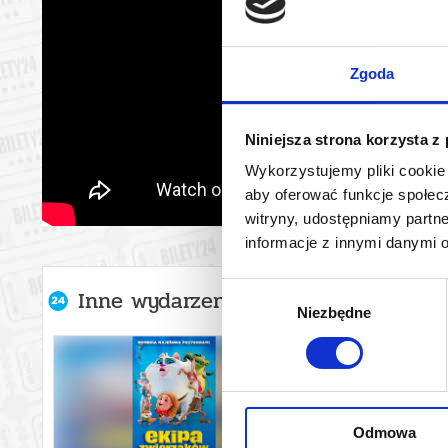
Zgoda
Niniejsza strona korzysta z
Wykorzystujemy pliki cookie 
aby oferować funkcje społecz
witryny, udostępniamy part
informacje z innymi danymi 
Wybór
Inne wydarzenia organizatora
Niezbędne
zgody
Odmowa