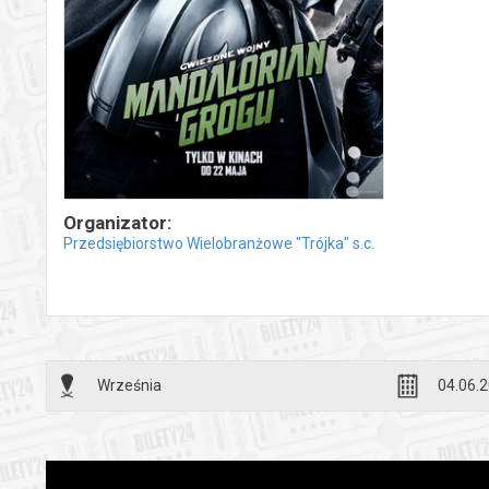
Organizator:
Przedsiębiorstwo Wielobranżowe "Trójka" s.c.
Września
04.06.2