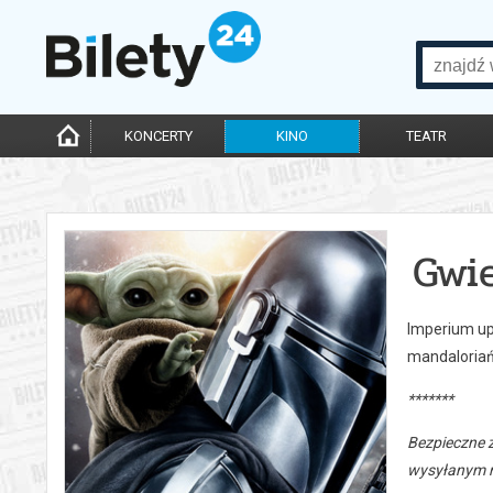
KONCERTY
KINO
TEATR
Gwi
Imperium upa
mandaloriańs
*******
Bezpieczne 
wysyłanym n