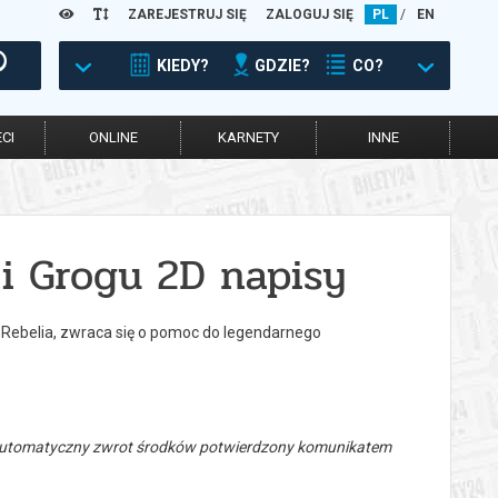
ZAREJESTRUJ SIĘ
ZALOGUJ SIĘ
PL
/
EN
KIEDY?
GDZIE?
CO?
CI
ONLINE
KARNETY
INNE
i Grogu 2D napisy
a Rebelia, zwraca się o pomoc do legendarnego
 automatyczny zwrot środków potwierdzony komunikatem