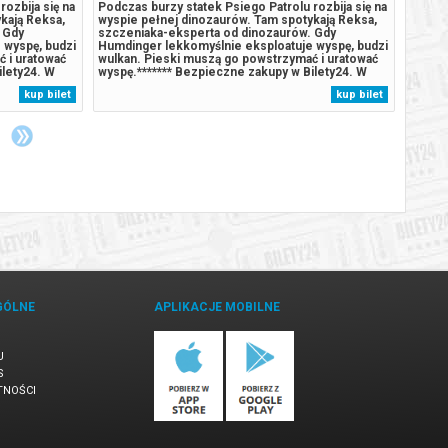
ozbija się na
Podczas burzy statek Psiego Patrolu rozbija się na
Podcza
kają Reksa,
wyspie pełnej dinozaurów. Tam spotykają Reksa,
wyspie
 Gdy
szczeniaka-eksperta od dinozaurów. Gdy
szczen
 wyspę, budzi
Humdinger lekkomyślnie eksploatuje wyspę, budzi
Humdin
 i uratować
wulkan. Pieski muszą go powstrzymać i uratować
wulkan
ilety24. W
wyspę.******* Bezpieczne zakupy w Bilety24. W
wyspę.
arantujemy
przypadku odwołania wydarzenia, gwarantujemy
przypa
kup bilet
kup bilet
rdzony
automatyczny zwrot środków potwierdzony
autom
komunikatem wysyłanym na adres...
komuni
GÓLNE
APLIKACJE MOBILNE
U
S
TNOŚCI