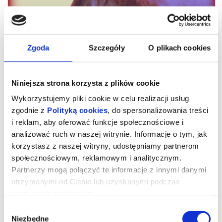
Zgoda
Szczegóły
O plikach cookies
Niniejsza strona korzysta z plików cookie
Wykorzystujemy pliki cookie w celu realizacji usług
zgodnie z
Polityką cookies
, do spersonalizowania treści
i reklam, aby oferować funkcje społecznościowe i
analizować ruch w naszej witrynie. Informacje o tym, jak
ZNAKI PANA ŚLIWKI
korzystasz z naszej witryny, udostępniamy partnerom
społecznościowym, reklamowym i analitycznym.
Partnerzy mogą połączyć te informacje z innymi danymi
Wbrew oczekiwaniom rodziny Karol Śliwka opuszcza wieś i
otrzymanymi od Ciebie lub uzyskanymi podczas
zaczyna studia artystyczne w Warszawie. Postanawia zająć się
projektowaniem znaków graficznych. Swoimi pracami wypełnia
korzystania z ich usług.
komunistyczną Polskę i definiuje wizualny krajobraz kraju. Jego
znaki nie wiszą w galeriach, ale są obecne w polskich domach, na
Wybór
polskich ulicach, w instytucjach i zakładach pracy. Jednocześnie
prowadzi zwyczajne życie rodzinne, które przez lata z pasją
Niezbędne
zgody