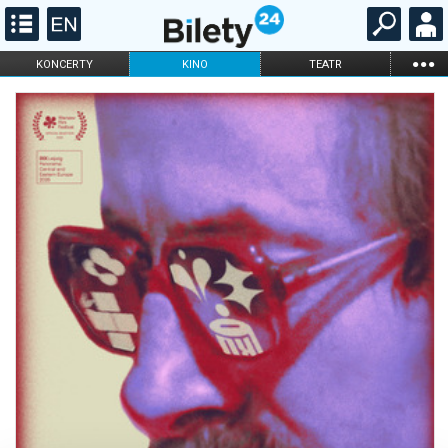
...
KONCERTY
KINO
TEATR
KABARET I
FILHARMONIA
OPERA I BALET
STAND-UP
DLA DZIECI
ONLINE
KARNETY