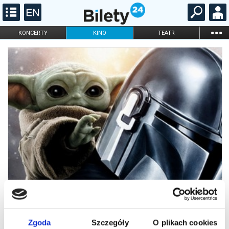
...
KONCERTY
KINO
TEATR
KABARET I
FILHARMONIA
OPERA I BALET
STAND-UP
DLA DZIECI
ONLINE
KARNETY
Zgoda
Szczegóły
O plikach cookies