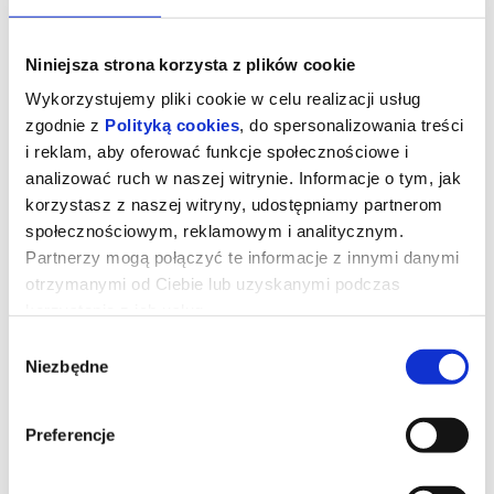
Niniejsza strona korzysta z plików cookie
Wykorzystujemy pliki cookie w celu realizacji usług
zgodnie z
Polityką cookies
, do spersonalizowania treści
i reklam, aby oferować funkcje społecznościowe i
analizować ruch w naszej witrynie. Informacje o tym, jak
korzystasz z naszej witryny, udostępniamy partnerom
społecznościowym, reklamowym i analitycznym.
Partnerzy mogą połączyć te informacje z innymi danymi
otrzymanymi od Ciebie lub uzyskanymi podczas
Mandalorian i Grogu / 3D DUB
korzystania z ich usług.
Wybór
Niezbędne
zgody
UWAGA!
Na seansach 23.05 - 18:00, 28.05 - 15:30, 30.05 - 15:30 należy
posiadać własne oklurary 3D kompatybilne z odpowiednim
Preferencje
ekranem na dużej sali kinowej. W przypadku ich braku należy je
zakupić przed seansem w kasie Kina MDK (cena: 4 zł)
Złowrogie Imperium upadło, a imperialni watażkowie wciąż są