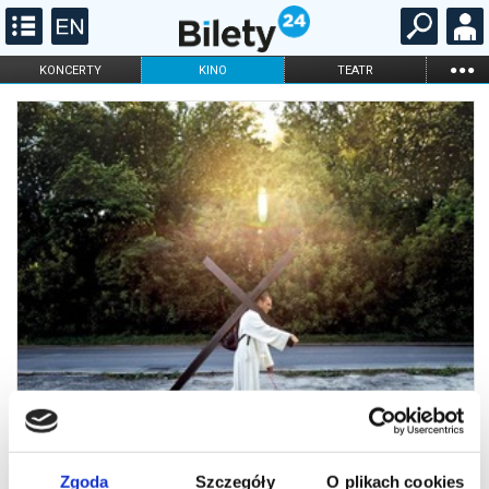
...
KONCERTY
KINO
TEATR
KABARET I
FILHARMONIA
OPERA I BALET
STAND-UP
DLA DZIECI
ONLINE
KARNETY
Zgoda
Szczegóły
O plikach cookies