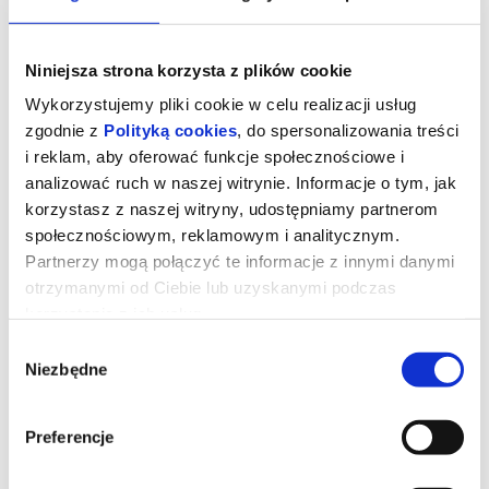
Niniejsza strona korzysta z plików cookie
Wykorzystujemy pliki cookie w celu realizacji usług
zgodnie z
Polityką cookies
, do spersonalizowania treści
i reklam, aby oferować funkcje społecznościowe i
analizować ruch w naszej witrynie. Informacje o tym, jak
korzystasz z naszej witryny, udostępniamy partnerom
społecznościowym, reklamowym i analitycznym.
Partnerzy mogą połączyć te informacje z innymi danymi
otrzymanymi od Ciebie lub uzyskanymi podczas
Posłani
korzystania z ich usług.
Wybór
Niezbędne
zgody
"Posłani" to poruszająca opowieść o Bogu działającym tu i teraz -
w życiu zwykłych ludzi, w ich decyzjach, kryzysach i przełomach.
Film opowiada o modlitwie jako realnej sile oraz o wspólnocie,
która potrafi podtrzymać człowieka, gdy sam już nie daje rady.
Preferencje
Osią opowieści jest niecodzienna droga Michała Ulewińskiego,
który przemierza niemal 650 kilometrów przez Polskę, niosąc 15-