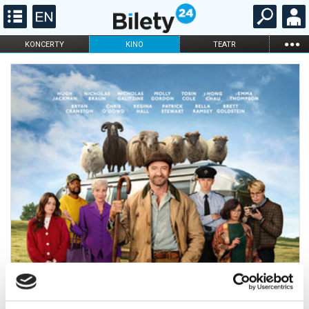
...
KONCERTY
KINO
TEATR
KABARET I
FILHARMONIA
OPERA I BALET
STAND-UP
DLA DZIECI
ONLINE
KARNETY