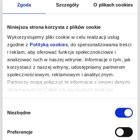
Zgoda
Szczegóły
O plikach cookies
Niniejsza strona korzysta z plików cookie
Wykorzystujemy pliki cookie w celu realizacji usług
zgodnie z
Polityką cookies
, do spersonalizowania treści
i reklam, aby oferować funkcje społecznościowe i
analizować ruch w naszej witrynie. Informacje o tym, jak
korzystasz z naszej witryny, udostępniamy partnerom
społecznościowym, reklamowym i analitycznym.
Partnerzy mogą połączyć te informacje z innymi danymi
Sprawiedliwość owiec
otrzymanymi od Ciebie lub uzyskanymi podczas
korzystania z ich usług.
Wybór
George Hardy (Hugh Jackman) to pasterz, który kocha swoje owce
Niezbędne
zgody
i hoduje je wyłącznie dla wełny. Każdej nocy czyta im na głos
kryminały, udając, że owce je rozumieją, nie podejrzewając, że nie
tylko je rozumieją, ale także godzinami dyskutują o tym, kto jest
sprawcą zbrodni.
Preferencje
Kiedy George zostaje znaleziony martwy w tajemniczych