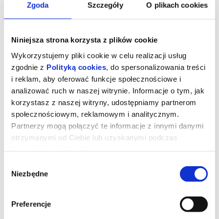
Zgoda
Szczegóły
O plikach cookies
Niniejsza strona korzysta z plików cookie
Wykorzystujemy pliki cookie w celu realizacji usług
zgodnie z
Polityką cookies
, do spersonalizowania treści
i reklam, aby oferować funkcje społecznościowe i
analizować ruch w naszej witrynie. Informacje o tym, jak
korzystasz z naszej witryny, udostępniamy partnerom
społecznościowym, reklamowym i analitycznym.
Partnerzy mogą połączyć te informacje z innymi danymi
otrzymanymi od Ciebie lub uzyskanymi podczas
Zawodowcy
korzystania z ich usług.
Wybór
Niezbędne
zgody
Eve, działająca w szarej strefie specjalistka od załatwiania
ekstremalnie trudnych spraw dla wyjątkowo bogatych klientów
otrzymuje zlecenie od grupy nowojorskich inwestorów. Ma
odzyskać dług od mieszkającego na prywatnej wyspie,
Preferencje
dysponującego własną armią miliardera o szemranej reputacji.
Gdy zawodzą cywilizowane metody negocjacji i staje się jasne, że