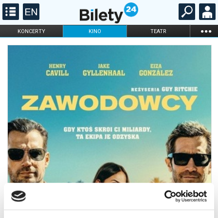
...
KONCERTY
KINO
TEATR
KABARET I
FILHARMONIA
OPERA I BALET
STAND-UP
DLA DZIECI
ONLINE
KARNETY