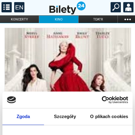
...
KONCERTY
KINO
TEATR
KABARET I
FILHARMONIA
OPERA I BALET
STAND-UP
DLA DZIECI
ONLINE
KARNETY
Zgoda
Szczegóły
O plikach cookies