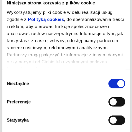
Niniejsza strona korzysta z plików cookie
Wykorzystujemy pliki cookie w celu realizacji usług
zgodnie z
Polityką cookies
, do spersonalizowania treści
i reklam, aby oferować funkcje społecznościowe i
analizować ruch w naszej witrynie. Informacje o tym, jak
korzystasz z naszej witryny, udostępniamy partnerom
społecznościowym, reklamowym i analitycznym.
Partnerzy mogą połączyć te informacje z innymi danymi
otrzymanymi od Ciebie lub uzyskanymi podczas
korzystania z ich usług.
Wybór
Diabeł ubiera się u Prady 2
Niezbędne
zgody
Preferencje
Miranda Priestly walczy ze swoją byłą asystentką Emily - a
obecnie rywalką na kierowniczym stanowisku - konkurują o
wpływy i przychody z reklam w czasach upadającej prasy
papierowej.
Statystyka
*******