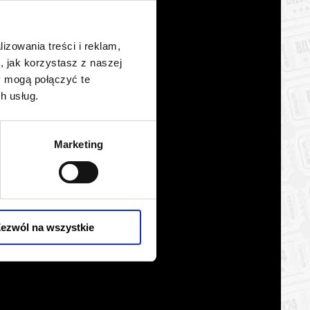
BILETY
od 95,00 pln
szawie
lizowania treści i reklam,
BILETY
od 95,00 pln
szawie
, jak korzystasz z naszej
y mogą połączyć te
BILETY
od 95,00 pln
szawie
h usług.
BILETY
od 95,00 pln
szawie
Marketing
BILETY
od 95,00 pln
szawie
BILETY
od 95,00 pln
szawie
BILETY
ezwól na wszystkie
od 95,00 pln
szawie
BILETY
od 95,00 pln
szawie
BILETY
od 95,00 pln
szawie