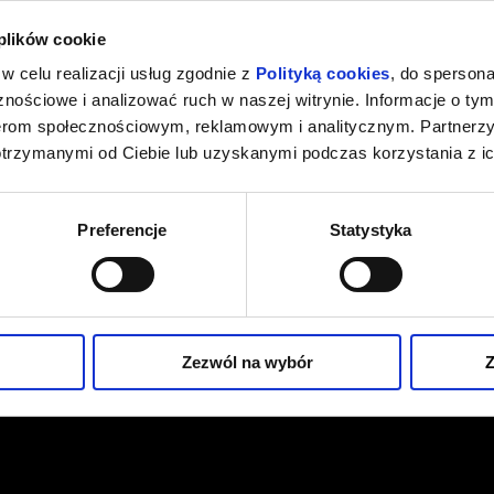
026 , g. 21:00
(środa)
Fryderyk Concert Hall w War
 plików cookie
w celu realizacji usług zgodnie z
Polityką cookies
, do spersona
026 , g. 21:00
(czwartek)
Fryderyk Concert Hall w War
nościowe i analizować ruch w naszej witrynie. Informacje o tym
nerom społecznościowym, reklamowym i analitycznym. Partnerz
026 , g. 21:00
(piątek)
Fryderyk Concert Hall w War
otrzymanymi od Ciebie lub uzyskanymi podczas korzystania z ic
026 , g. 21:00
(sobota)
Fryderyk Concert Hall w War
Preferencje
Statystyka
026 , g. 21:00
(niedziela)
Fryderyk Concert Hall w War
026 , g. 21:00
(poniedziałek)
Fryderyk Concert Hall w War
Zezwól na wybór
Z
026 , g. 21:00
(wtorek)
Fryderyk Concert Hall w War
026 , g. 21:00
(środa)
Fryderyk Concert Hall w War
026 , g. 21:00
(czwartek)
Fryderyk Concert Hall w War