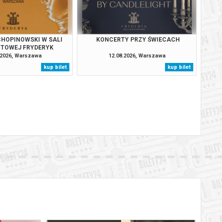
BILETY
od 95,00 pln
szawie
BILETY
od 95,00 pln
szawie
HOPINOWSKI W SALI
KONCERTY PRZY ŚWIECACH
TOWEJ FRYDERYK
BILETY
.2026, Warszawa
12.08.2026, Warszawa
od 95,00 pln
szawie
kup bilet
kup bilet
BILETY
od 95,00 pln
szawie
BILETY
od 65,00 pln
szawie
BILETY
od 95,00 pln
szawie
BILETY
od 95,00 pln
szawie
BILETY
od 95,00 pln
szawie
BILETY
od 95,00 pln
szawie