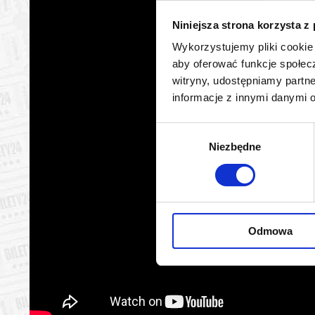
Warszawa
26.08.2
Niniejsza strona korzysta z
Wykorzystujemy pliki cookie 
Warszawa
27.08.2
aby oferować funkcje społecz
witryny, udostępniamy part
Warszawa
28.08.2
informacje z innymi danymi 
Warszawa
29.08.2
Wybór
Niezbędne
zgody
Warszawa
30.08.2
Warszawa
31.08.2
Odmowa
Warszawa
01.09.2
Warszawa
02.09.2
Warszawa
03.09.2