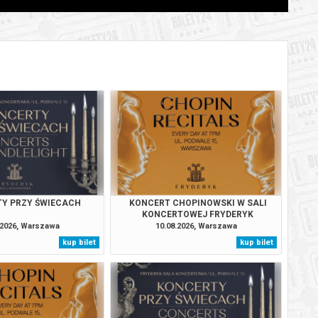
BILETY
od 95,00 pln
szawie
BILETY
od 95,00 pln
szawie
BILETY
od 95,00 pln
szawie
BILETY
od 95,00 pln
szawie
BILETY
od 95,00 pln
szawie
Y PRZY ŚWIECACH
KONCERT CHOPINOWSKI W SALI
BILETY
KONCERTOWEJ FRYDERYK
od 95,00 pln
szawie
.2026, Warszawa
10.08.2026, Warszawa
kup bilet
kup bilet
BILETY
od 95,00 pln
szawie
BILETY
od 95,00 pln
szawie