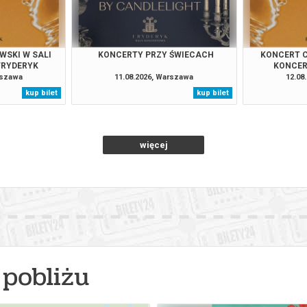
026 , g. 21:00
(sobota)
Fryderyk Concert Hall w War
026 , g. 21:00
(poniedziałek)
Fryderyk Concert Hall w War
WSKI W SALI
KONCERTY PRZY ŚWIECACH
KONCERT C
FRYDERYK
KONCER
rszawa
11.08.2026, Warszawa
12.08
026 , g. 21:00
(wtorek)
Fryderyk Concert Hall w War
kup bilet
kup bilet
026 , g. 21:00
(środa)
Fryderyk Concert Hall w War
więcej
026 , g. 21:00
(czwartek)
Fryderyk Concert Hall w War
026 , g. 21:00
(piątek)
Fryderyk Concert Hall w War
026 , g. 21:00
(sobota)
Fryderyk Concert Hall w War
026 , g. 21:00
(niedziela)
Fryderyk Concert Hall w War
pobliżu
026 , g. 21:00
(poniedziałek)
Fryderyk Concert Hall w War