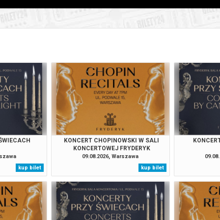
026 , g. 21:00
(piątek)
Fryderyk Concert Hall w War
026 , g. 21:00
(sobota)
Fryderyk Concert Hall w War
026 , g. 21:00
(niedziela)
Fryderyk Concert Hall w War
026 , g. 21:00
(poniedziałek)
Fryderyk Concert Hall w War
026 , g. 21:00
(wtorek)
Fryderyk Concert Hall w War
 ŚWIECACH
KONCERT CHOPINOWSKI W SALI
KONCERT
KONCERTOWEJ FRYDERYK
026 , g. 21:00
(środa)
Fryderyk Concert Hall w War
rszawa
09.08.2026, Warszawa
09.08
kup bilet
kup bilet
026 , g. 21:00
(czwartek)
Fryderyk Concert Hall w War
026 , g. 21:00
(piątek)
Fryderyk Concert Hall w War