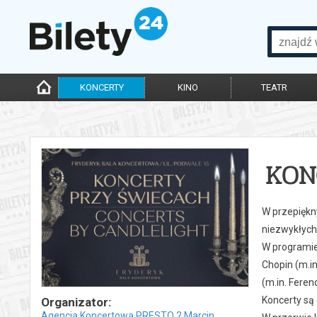
KONCERTY
KINO
TEATR
KON
W przepiękn
niezwykłych
W programie
Chopin (m.i
(m.in. Feren
Koncerty są
Organizator:
Agencja Koncertowa PRESTO 2 Marcin