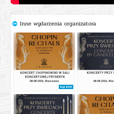
Warszawa
04.09.2
Inne wydarzenia organizatora
Warszawa
05.09.2
Warszawa
06.09.2
Warszawa
07.09.2
Warszawa
08.09.2
KONCERT CHOPINOWSKI W SALI
KONCERTY PRZY
KONCERTOWEJ FRYDERYK
Warszawa
09.09.2
08.08.2026, Warszawa
08.08.2026, Wa
kup bilet
Warszawa
10.09.2
Warszawa
11.09.2