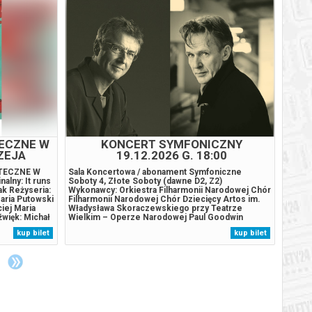
BILETY
od 95,00 pln
szawie
BILETY
od 95,00 pln
szawie
BILETY
od 95,00 pln
szawie
BILETY
od 95,00 pln
szawie
TECZNE W
KONCERT SYMFONICZNY
WA
ZEJA
19.12.2026 G. 18:00
BILETY
od 95,00 pln
szawie
ĄTECZNE W
Sala Koncertowa / abonament Symfoniczne
Organi
lny: It runs
Soboty 4, Złote Soboty (dawne D2, Z2)
Progra
ak Reżyseria:
Wykonawcy: Orkiestra Filharmonii Narodowej Chór
Karpow
BILETY
aria Putowski
Filharmonii Narodowej Chór Dziecięcy Artos im.
Karpow
od 95,00 pln
szawie
iej Maria
Władysława Skoraczewskiego przy Teatrze
AUKSO
więk: Michał
Wielkim – Operze Narodowej Paul Goodwin
Wajnbe
ata
dyrygent Ian Bostridge tenor Bartosz Michałowski
Schönb
BILETY
kup bilet
kup bilet
systent
przygotowanie Chóru FN Danuta Chmurska
Mieczy
od 95,00 pln
szawie
 DR...
przygotowanie Chóru Artos Program: Franz
op.148
Schubert V Symfonia...
(1936)
BILETY
od 95,00 pln
szawie