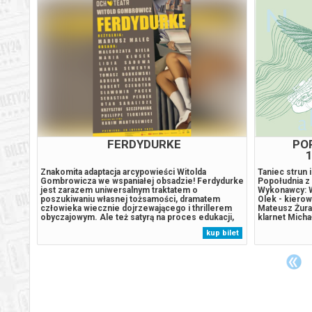
Warszawa
22.09.2
Warszawa
23.09.2
Warszawa
24.09.2
Warszawa
25.09.2
FERDYDURKE
PO
1
Warszawa
26.09.2
demar
Znakomita adaptacja arcypowieści Witolda
Taniec strun 
Gombrowicza we wspaniałej obsadzie! Ferdydurke
Popołudnia z 
iej
jest zarazem uniwersalnym traktatem o
Wykonawcy: W
poszukiwaniu własnej tożsamości, dramatem
Olek - kiero
Warszawa
27.09.2
człowieka wiecznie dojrzewającego i thrillerem
Mateusz Żuraw
wicz,
obyczajowym. Ale też satyrą na proces edukacji,
klarnet Micha
tent
na wszechobecne drobnomieszczaństwo oraz
Sikora - klar
 bilet
kup bilet
ik,
kastowość społeczeństwa. W naszej, OCH‑owej
Agata Malche
Warszawa
28.09.2
ilczek
wersji, to też wirtuozerska zabawa formą i
koncertowym 
doskonała...
Warszawa
29.09.2