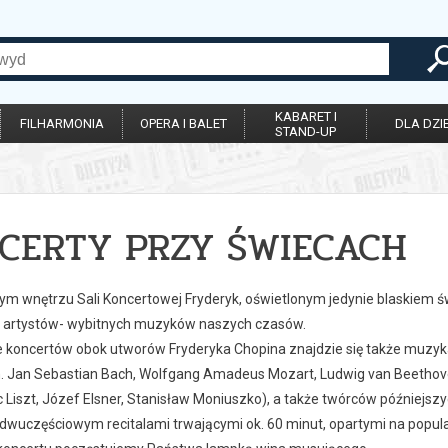
KABARET I
FILHARMONIA
OPERA I BALET
DLA DZIE
STAND-UP
CERTY PRZY ŚWIECACH
ym wnętrzu Sali Koncertowej Fryderyk, oświetlonym jedynie blaskiem
 artystów- wybitnych muzyków naszych czasów.
 koncertów obok utworów Fryderyka Chopina znajdzie się także muzyka 
n. Jan Sebastian Bach, Wolfgang Amadeus Mozart, Ludwig van Beethov
c Liszt, Józef Elsner, Stanisław Moniuszko), a także twórców późniejszy
 dwuczęściowym recitalami trwającymi ok. 60 minut, opartymi na popul