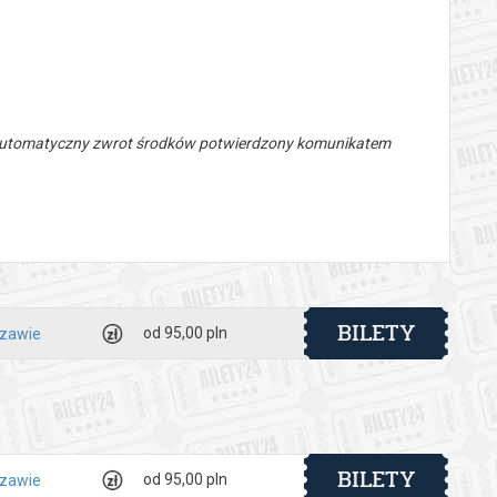
 automatyczny zwrot środków potwierdzony komunikatem
BILETY
od 95,00 pln
szawie
BILETY
od 95,00 pln
szawie