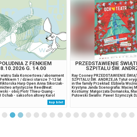
026 , g. 21:00
(wtorek)
Fryderyk Concert Hall w War
026 , g. 21:00
(środa)
Fryderyk Concert Hall w War
026 , g. 21:00
(czwartek)
Fryderyk Concert Hall w War
026 , g. 21:00
(piątek)
Fryderyk Concert Hall w War
POŁUDNIA Z FENKIEM
PRZEDSTAWIENIE ŚWIĄ
8.10.2026 G. 14.00
SZPITALU ŚW. ANDR
026 , g. 21:00
(sobota)
Fryderyk Concert Hall w War
i wiatru Sala Koncertowa / abonament
Ray Cooney PRZEDSTAWIENIE ŚWI
FeNkiem 1 / dzieci starsze 7-12 lat
SZPITALU ŚW. ANDRZEJA Tytuł orygina
iktorska Harp Open Anna Sikorzak-
in the family Przekład: Elżbieta Woźni
wnictwo artystyczne ReedBeat:
Krystyna Janda Scenografia: Maciej M
026 , g. 21:00
(niedziela)
Fryderyk Concert Hall w War
ski - obój Piotr Thieu-Quang -
Kostiumy: Małgorzata Domańska, Mac
ł Ochab - saksofon altowy Karol
Putowski Światło: Paweł Szymczyk Dź
net basowy Szymon Michalik - fagot
Cacko Asystent scenografa: Małgorz
kup bilet
rek - głos FeNka W przewodniku
Domańska Producent wykonawczy i a
026 , g. 21:00
(poniedziałek)
Fryderyk Concert Hall w War
FeNka... muzyczne kształtyLisek...
reżysera: Alicja Przerazińska Obsada:
026 , g. 21:00
(wtorek)
Fryderyk Concert Hall w War