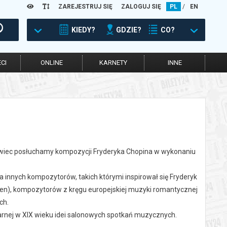
ZAREJESTRUJ SIĘ
ZALOGUJ SIĘ
PL
/
EN
KIEDY?
GDZIE?
CO?
CI
ONLINE
KARNETY
INNE
 świec posłuchamy kompozycji Fryderyka Chopina w wykonaniu
innych kompozytorów, takich którymi inspirował się Fryderyk
en), kompozytorów z kręgu europejskiej muzyki romantycznej
ch.
arnej w XIX wieku idei salonowych spotkań muzycznych.