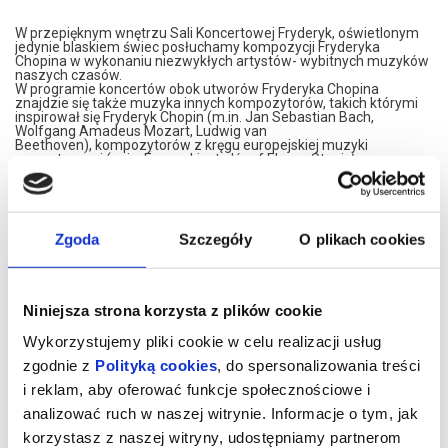
W przepięknym wnętrzu Sali Koncertowej Fryderyk, oświetlonym
jedynie blaskiem świec posłuchamy kompozycji Fryderyka
Chopina w wykonaniu niezwykłych artystów- wybitnych muzyków
naszych czasów.
W programie koncertów obok utworów Fryderyka Chopina
znajdzie się także muzyka innych kompozytorów, takich którymi
inspirował się Fryderyk Chopin (m.in. Jan Sebastian Bach,
Wolfgang Amadeus Mozart, Ludwig van
Beethoven), kompozytorów z kręgu europejskiej muzyki
romantycznej (m.in. Ferenc Liszt, Józef Elsner, Stanisław
Moniuszko), a także twórców późniejszych.
Koncerty są dwuczęściowym recitalami trwającymi ok. 60
minut, opartymi na popularnej w XIX wieku idei salonowych
spotkań muzycznych.
W przerwie koncertu poczęstujemy Państwa lampką wina
Zgoda
Szczegóły
O plikach cookies
musującego.
Prosimy o przybycie 15 minut przed koncertem.
*******
Niniejsza strona korzysta z plików cookie
Bezpieczne zakupy w Bilety24. W przypadku odwołania
wydarzenia, gwarantujemy automatyczny zwrot środków
Wykorzystujemy pliki cookie w celu realizacji usług
potwierdzony komunikatem wysyłanym na adres e-mail, podany
zgodnie z
Polityką cookies
, do spersonalizowania treści
podczas zakupu.
i reklam, aby oferować funkcje społecznościowe i
analizować ruch w naszej witrynie. Informacje o tym, jak
korzystasz z naszej witryny, udostępniamy partnerom