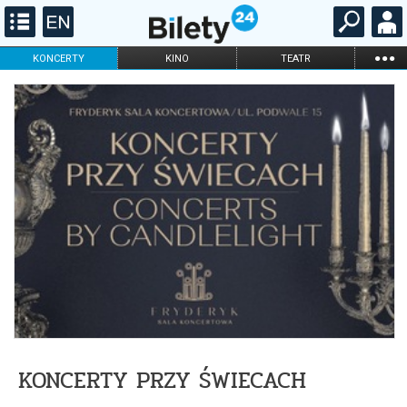
...
KONCERTY
KINO
TEATR
KABARET I
FILHARMONIA
OPERA I BALET
STAND-UP
DLA DZIECI
ONLINE
KARNETY
KONCERTY PRZY ŚWIECACH