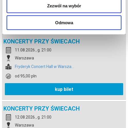
Zezwól na wybór
od 95,00 pln
kup bilet
Odmowa
KONCERTY PRZY ŚWIECACH
11.08.2026 , g. 21:00
Warszawa
Fryderyk Concert Hall w Warsza...
od 95,00 pln
kup bilet
KONCERTY PRZY ŚWIECACH
12.08.2026 , g. 21:00
Warszawa