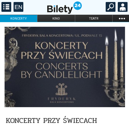
...
KONCERTY
KINO
TEATR
KABARET I
FILHARMONIA
OPERA I BALET
STAND-UP
DLA DZIECI
ONLINE
KARNETY
KONCERTY PRZY ŚWIECACH