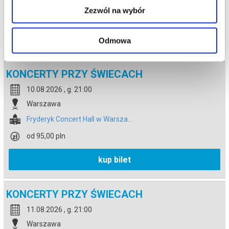
Zezwól na wybór
od 95,00 pln
kup bilet
Odmowa
KONCERTY PRZY ŚWIECACH
10.08.2026 , g. 21:00
Warszawa
Fryderyk Concert Hall w Warsza...
od 95,00 pln
kup bilet
KONCERTY PRZY ŚWIECACH
11.08.2026 , g. 21:00
Warszawa