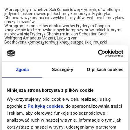
W przepięknym wnętrzu Sali Koncertowej Fryderyk, oświetlonym
jedynie blaskiem świec posłuchamy kompozycji Fryderyka
Chopina w wykonaniu niezwykłych artystów- wybitnych muzyków
naszych czasów.
W programie koncertów obok utworów Fryderyka Chopina
znajdzie się także muzyka innych kompozytorów, takich którymi
inspirował się Fryderyk Chopin (m.in. Jan Sebastian Bach,
Wolfgang Amadeus Mozart, Ludwig van
Beethoven), kompozytorów z kręgu europejskiej muzyki
romantycznej (m.in. Ferenc Liszt, Józef Elsner, Stanisław
Moniuszko), a także twórców późniejszych.
Koncerty są dwuczęściowym recitalami trwającymi ok. 60
minut, opartymi na popularnej w XIX wieku idei salonowych
spotkań muzycznych.
W przerwie koncertu poczęstujemy Państwa lampką wina
Zgoda
Szczegóły
O plikach cookies
musującego.
Prosimy o przybycie 15 minut przed koncertem.
*******
Niniejsza strona korzysta z plików cookie
Bezpieczne zakupy w Bilety24. W przypadku odwołania
wydarzenia, gwarantujemy automatyczny zwrot środków
Wykorzystujemy pliki cookie w celu realizacji usług
potwierdzony komunikatem wysyłanym na adres e-mail, podany
zgodnie z
Polityką cookies
, do spersonalizowania treści
podczas zakupu.
i reklam, aby oferować funkcje społecznościowe i
analizować ruch w naszej witrynie. Informacje o tym, jak
korzystasz z naszej witryny, udostępniamy partnerom