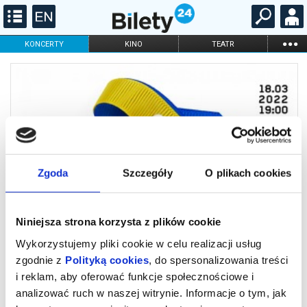
...
KONCERTY
KINO
TEATR
KABARET I
FILHARMONIA
OPERA I BALET
STAND-UP
DLA DZIECI
ONLINE
KARNETY
Zgoda
Szczegóły
O plikach cookies
Niniejsza strona korzysta z plików cookie
Wykorzystujemy pliki cookie w celu realizacji usług
Koncert symfoniczny - 18.03.2022
zgodnie z
Polityką cookies
, do spersonalizowania treści
i reklam, aby oferować funkcje społecznościowe i
analizować ruch w naszej witrynie. Informacje o tym, jak
Wykonawcy: