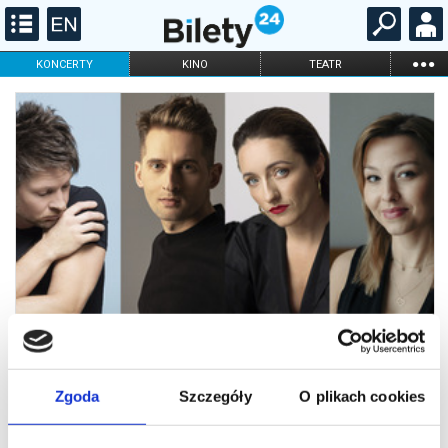
...
KONCERTY
KINO
TEATR
KABARET I
FILHARMONIA
OPERA I BALET
STAND-UP
DLA DZIECI
ONLINE
KARNETY
Zgoda
Szczegóły
O plikach cookies
Koncert symfoniczny 31.10.2025 g.
19.30