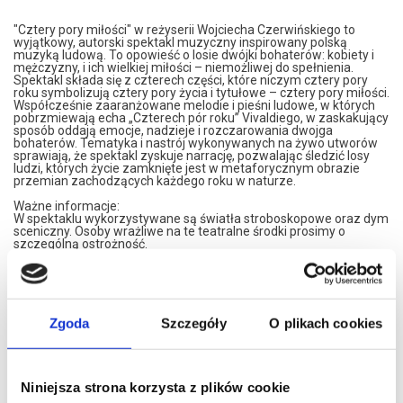
"Cztery pory miłości" w reżyserii Wojciecha Czerwińskiego to
wyjątkowy, autorski spektakl muzyczny inspirowany polską
muzyką ludową. To opowieść o losie dwójki bohaterów: kobiety i
mężczyzny, i ich wielkiej miłości – niemożliwej do spełnienia.
Spektakl składa się z czterech części, które niczym cztery pory
roku symbolizują cztery pory życia i tytułowe – cztery pory miłości.
Współcześnie zaaranżowane melodie i pieśni ludowe, w których
pobrzmiewają echa „Czterech pór roku” Vivaldiego, w zaskakujący
sposób oddają emocje, nadzieje i rozczarowania dwojga
bohaterów. Tematyka i nastrój wykonywanych na żywo utworów
sprawiają, że spektakl zyskuje narrację, pozwalając śledzić losy
ludzi, których życie zamknięte jest w metaforycznym obrazie
przemian zachodzących każdego roku w naturze.
Ważne informacje:
W spektaklu wykorzystywane są światła stroboskopowe oraz dym
sceniczny. Osoby wrażliwe na te teatralne środki prosimy o
szczególną ostrożność.
*******
Bezpieczne zakupy w Bilety24. W przypadku odwołania
wydarzenia, gwarantujemy automatyczny zwrot środków
potwierdzony komunikatem wysyłanym na adres e-mail, podany
Zgoda
Szczegóły
O plikach cookies
podczas zakupu.
Niniejsza strona korzysta z plików cookie