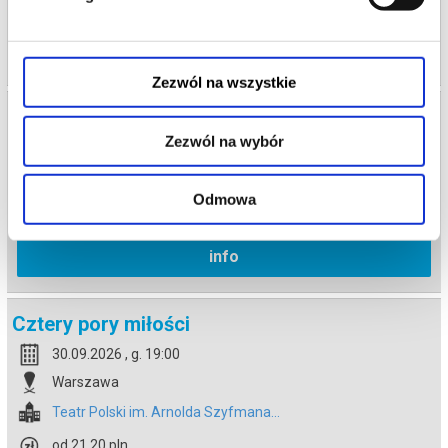
info
Zezwól na wszystkie
Cztery pory miłości
Zezwól na wybór
30.09.2026 , g. 12:00
Warszawa
Odmowa
Teatr Polski im. Arnolda Szyfmana...
info
Cztery pory miłości
30.09.2026 , g. 19:00
Warszawa
Teatr Polski im. Arnolda Szyfmana...
od 21,20 pln