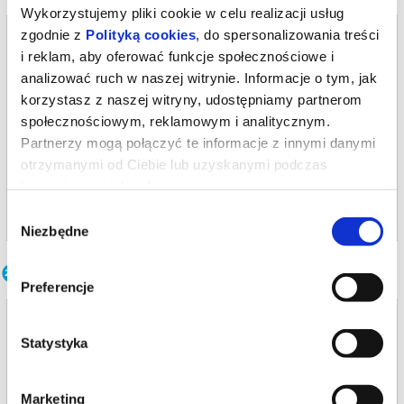
Wykorzystujemy pliki cookie w celu realizacji usług
zgodnie z
Polityką cookies
, do spersonalizowania treści
Bilety na termin:
01.10.2026 , g. 19:30 (czwartek)
i reklam, aby oferować funkcje społecznościowe i
analizować ruch w naszej witrynie. Informacje o tym, jak
01.10.2026 , g. 19:30
korzystasz z naszej witryny, udostępniamy partnerom
Warszawa
społecznościowym, reklamowym i analitycznym.
Teatr Polski im. Arnolda Szyfmana...
Partnerzy mogą połączyć te informacje z innymi danymi
otrzymanymi od Ciebie lub uzyskanymi podczas
od 21,20 pln
korzystania z ich usług.
kup bilet
Wybór
Niezbędne
zgody
Inne terminy
Preferencje
Cztery pory miłości
Statystyka
29.09.2026 , g. 19:00
Warszawa
Marketing
Teatr Polski im. Arnolda Szyfmana...