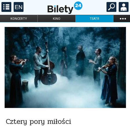
...
KONCERTY
KINO
TEATR
KABARET I
FILHARMONIA
OPERA I BALET
STAND-UP
DLA DZIECI
ONLINE
KARNETY
Cztery pory miłości