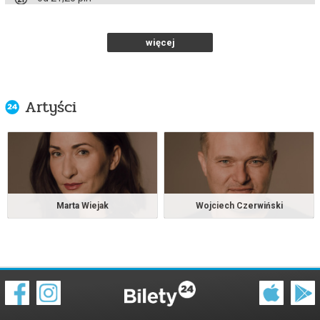
kup bilet
więcej
Cztery pory miłości
02.10.2026 , g. 12:00
Artyści
Warszawa
Teatr Polski im. Arnolda Szyfmana...
info
Marta Wiejak
Wojciech Czerwiński
Cztery pory miłości
25.10.2026 , g. 15:00
Warszawa
Teatr Polski im. Arnolda Szyfmana...
od 21,20 pln