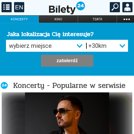
...
KONCERTY
KINO
TEATR
KABARET I
FILHARMONIA
OPERA I BALET
STAND-UP
Jaka lokalizacja Cię interesuje?
DLA DZIECI
ONLINE
KARNETY
zatwierdź
Koncerty - Popularne w serwisie