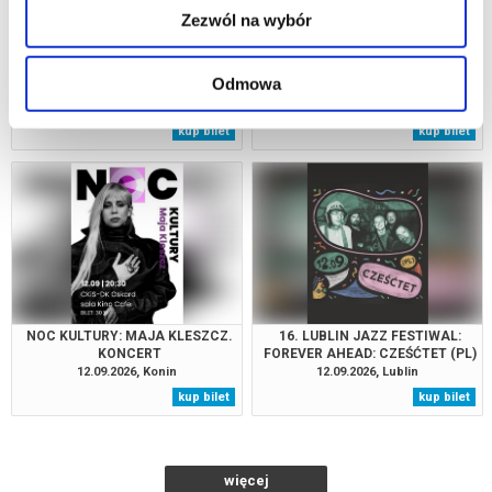
Zezwól na wybór
SNARKY PUPPY – SOMNI WORLD
LEGENDARNE UTWORY PHILA
Odmowa
TOUR 2026
COLLINSA I GENESIS
12.09.2026, Katowice
12.09.2026, Białystok
kup bilet
kup bilet
NOC KULTURY: MAJA KLESZCZ.
16. LUBLIN JAZZ FESTIWAL:
KONCERT
FOREVER AHEAD: CZEŚĆTET (PL)
12.09.2026, Konin
12.09.2026, Lublin
kup bilet
kup bilet
więcej