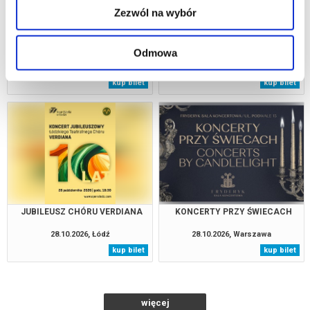
Zezwól na wybór
KONCERT KRÓLEWSKI -
KONCERT JUBILEUSZOWY Z
Odmowa
MAJESTAT KLASYKI
OKAZJI 30 LAT PRACY
ARTYSTYCZNEJ
28.10.2026, Jarocin
28.10.2026, Działdowo
kup bilet
kup bilet
JUBILEUSZ CHÓRU VERDIANA
KONCERTY PRZY ŚWIECACH
28.10.2026, Łódź
28.10.2026, Warszawa
kup bilet
kup bilet
więcej