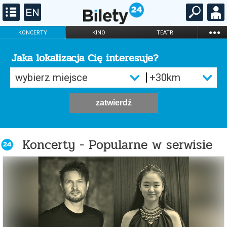
...
KONCERTY
KINO
TEATR
KABARET I
FILHARMONIA
OPERA I BALET
STAND-UP
Jaka lokalizacja Cię interesuje?
DLA DZIECI
ONLINE
KARNETY
zatwierdź
Koncerty - Popularne w serwisie