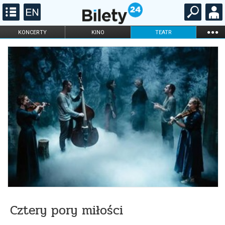
...
KONCERTY
KINO
TEATR
KABARET I
FILHARMONIA
OPERA I BALET
STAND-UP
DLA DZIECI
ONLINE
KARNETY
Cztery pory miłości