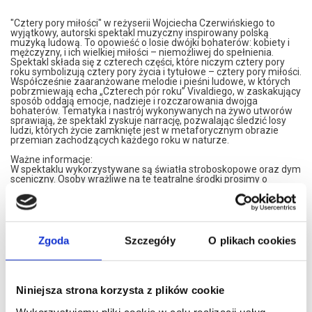
"Cztery pory miłości" w reżyserii Wojciecha Czerwińskiego to
wyjątkowy, autorski spektakl muzyczny inspirowany polską
muzyką ludową. To opowieść o losie dwójki bohaterów: kobiety i
mężczyzny, i ich wielkiej miłości – niemożliwej do spełnienia.
Spektakl składa się z czterech części, które niczym cztery pory
roku symbolizują cztery pory życia i tytułowe – cztery pory miłości.
Współcześnie zaaranżowane melodie i pieśni ludowe, w których
pobrzmiewają echa „Czterech pór roku” Vivaldiego, w zaskakujący
sposób oddają emocje, nadzieje i rozczarowania dwojga
bohaterów. Tematyka i nastrój wykonywanych na żywo utworów
sprawiają, że spektakl zyskuje narrację, pozwalając śledzić losy
ludzi, których życie zamknięte jest w metaforycznym obrazie
przemian zachodzących każdego roku w naturze.
Ważne informacje:
W spektaklu wykorzystywane są światła stroboskopowe oraz dym
sceniczny. Osoby wrażliwe na te teatralne środki prosimy o
szczególną ostrożność.
*******
Bezpieczne zakupy w Bilety24. W przypadku odwołania
wydarzenia, gwarantujemy automatyczny zwrot środków
Zgoda
Szczegóły
O plikach cookies
potwierdzony komunikatem wysyłanym na adres e-mail, podany
podczas zakupu.
Niniejsza strona korzysta z plików cookie
Wykorzystujemy pliki cookie w celu realizacji usług