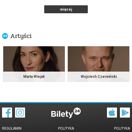
więcej
kup bilet
Cztery pory miłości
Artyści
02.10.2026 , g. 12:00
Warszawa
Teatr Polski im. Arnolda Szyfmana...
info
Marta Wiejak
Wojciech Czerwiński
Cztery pory miłości
25.10.2026 , g. 15:00
Warszawa
Teatr Polski im. Arnolda Szyfmana...
REGULAMIN
POLITYKA
POLITYKA
od 21,20 pln