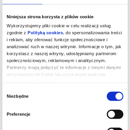
Niniejsza strona korzysta z plików cookie
Wykorzystujemy pliki cookie w celu realizacji usług
zgodnie z
Polityką cookies
, do spersonalizowania treści
i reklam, aby oferować funkcje społecznościowe i
analizować ruch w naszej witrynie. Informacje o tym, jak
korzystasz z naszej witryny, udostępniamy partnerom
społecznościowym, reklamowym i analitycznym.
Partnerzy mogą połączyć te informacje z innymi danymi
otrzymanymi od Ciebie lub uzyskanymi podczas
korzystania z ich usług.
Dzień objawienia
Wybór
Niezbędne
zgody
Prezenterka pogody wywołuje panikę i uruchamia falę spekulacji
Preferencje
po tym, jak w czasie transmisji na żywo nagle zaczyna mówić w
tajemniczym obcym języku. Zaczynają się spekulacje o kontakcie
z istotami pozaziemskimi. Analityk ds. cyberbezpieczeństwa
Danielorientuje się, że prawdopodobnie jest jedyną osobą, która