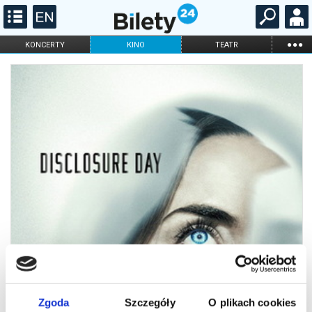
...
KONCERTY
KINO
TEATR
KABARET I
FILHARMONIA
OPERA I BALET
STAND-UP
DLA DZIECI
ONLINE
KARNETY
Zgoda
Szczegóły
O plikach cookies